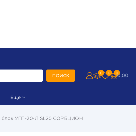
0
0
0
0,00
ПОИСК
Еще
 блок УГП-20-Л SL20 СОРБЦИОН