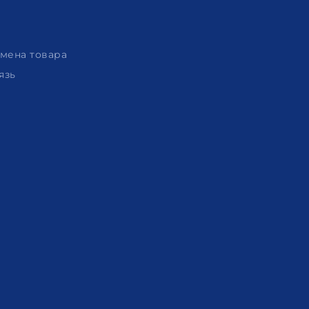
амена товара
язь