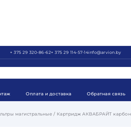
+ 375 29
320-86-62
+ 375 29
114-57-14
info
@arvion.by
нтаж
Оплата и доставка
Обратная связь
льтры магистральные
Картридж АКВАБРАЙТ карбон