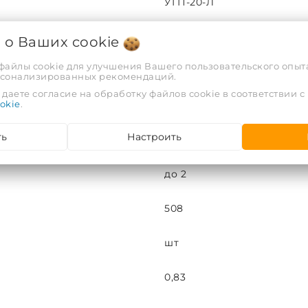
УГП-20-Л
508
я о Ваших
cookie
 файлы cookie для улучшения Вашего пользовательского опыта
Slim Line
рсонализированных рекомендаций.
даете согласие на обработку файлов cookie в соответствии с
okie
.
Пресованный уголь
ть
Настроить
20
до 2
508
шт
0,83