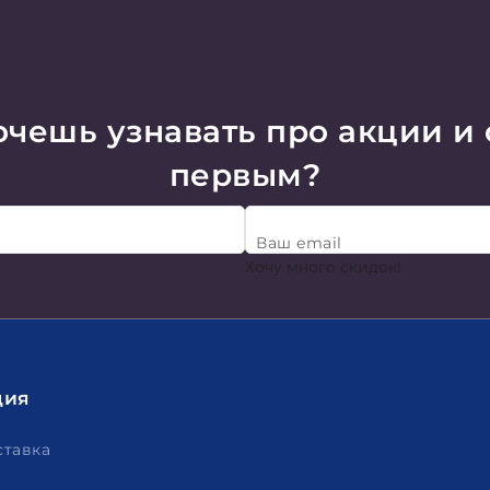
чешь узнавать про акции и
первым?
Ваш email
Хочу много скидок!
ция
ставка