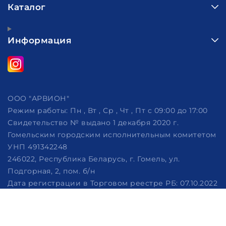
Каталог
Информация
ООО "АРВИОН"
Режим работы:
Пн , Вт , Ср , Чт , Пт c 09:00 до 17:00
Свидетельство № выдано 1 декабря 2020 г.
Гомельским городским исполнительным комитетом
УНП 491342248
246022, Республика Беларусь, г. Гомель, ул.
Подгорная, 2, пом. б/н
Дата регистрации в Торговом реестре РБ: 07.10.2022
Рассмотрение обращений потребителей, телефон
+375 (29) 320-86-62, +375 (29) 114-57-14, email:
info@arvion.by