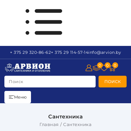
+ 375 29
320-86-62
+ 375 29
114-57-14
info
@arvion.by
0
0
0
Поиск
ПОИСК
Меню
Сантехника
Главная
Сантехника