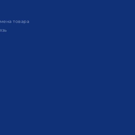
амена товара
язь