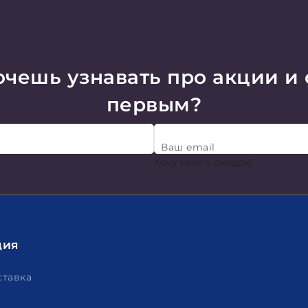
чешь узнавать про акции и
первым?
Ваш email
Хочу много скидок!
ция
ставка