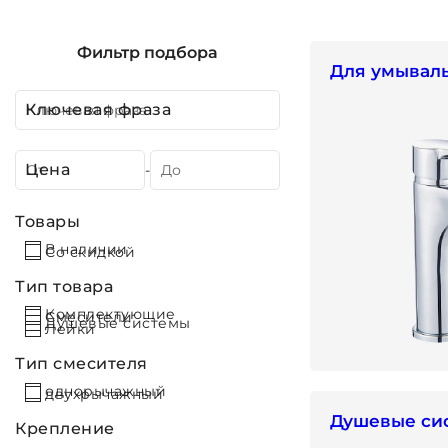
Фильтр подбора
Для умываль
Ключевая фраза
Цена
-
Товары
В наличии
Со скидкой
Тип товара
Комплектующие
Смесители
Душевые системы
Лейки
Тип смесителя
однорычажный
двухрычажный
Душевые си
Крепление