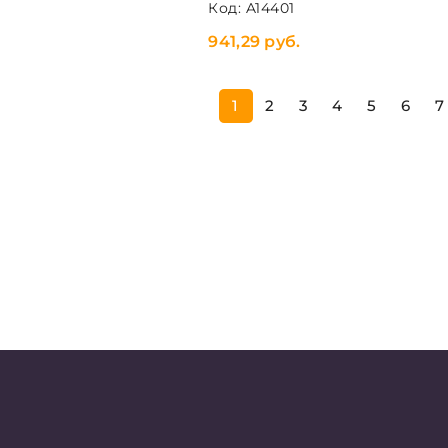
Код: A14401
941,29 руб.
1
2
3
4
5
6
7