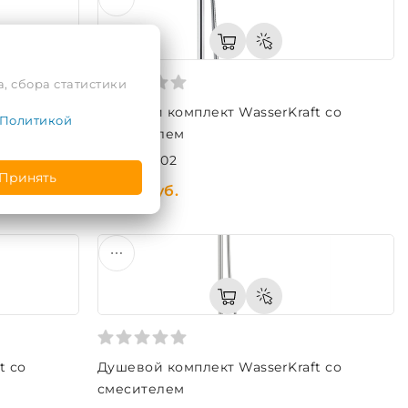
, сбора статистики
t со
Душевой комплект WasserKraft со
Политикой
смесителем
Код: A17702
Принять
991,01 руб.
t со
Душевой комплект WasserKraft со
смесителем