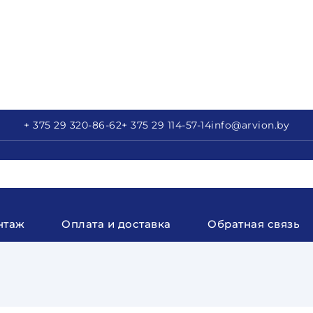
+ 375 29
320-86-62
+ 375 29
114-57-14
info
@arvion.by
нтаж
Оплата и доставка
Обратная связь