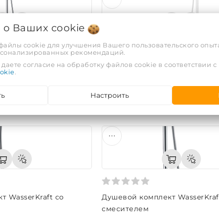
я о Ваших
cookie
 файлы cookie для улучшения Вашего пользовательского опыта
рсонализированных рекомендаций.
т WasserKraft Thermo с
Душевой комплект WasserKraf
даете согласие на обработку файлов cookie в соответствии с
им смесителем
смесителем
okie
.
Код: A18501
ть
Настроить
1 734,56 руб.
т WasserKraft со
Душевой комплект WasserKraf
смесителем