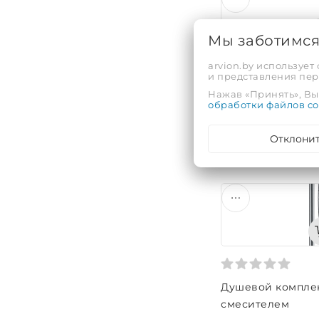
Мы заботимс
arvion.by использует
и представления пе
Душевой комплек
Нажав «Принять», Вы 
термостатическ
обработки файлов co
Код: A18801
Отклони
1 433,63 руб.
Душевой комплек
смесителем