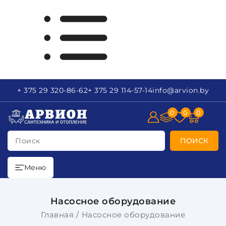
+ 375 29
320-86-62
+ 375 29
114-57-14
info
@arvion.by
0
0
0
Поиск
ПОИСК
Меню
Насосное оборудование
Главная
Насосное оборудование