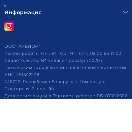
Информация
ООО "АРВИОН"
Режим работы:
Пн , Вт , Ср , Чт , Пт c 09:00 до 17:00
Свидетельство № выдано 1 декабря 2020 г.
Гомельским городским исполнительным комитетом
УНП 491342248
246022, Республика Беларусь, г. Гомель, ул.
Подгорная, 2, пом. б/н
Дата регистрации в Торговом реестре РБ: 07.10.2022
Рассмотрение обращений потребителей, телефон
+375 (29) 320-86-62, +375 (29) 114-57-14, email:
info@arvion.by
Настройка файлов cookie