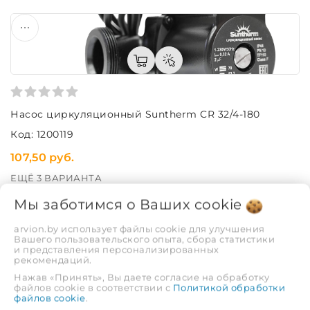
Насос циркуляционный Suntherm CR 32/4-180
Код: 1200119
107,50 руб.
ЕЩЁ 3 ВАРИАНТА
Мы заботимся о Ваших
cookie
arvion.by использует файлы cookie для улучшения
Вашего пользовательского опыта, сбора статистики
и представления персонализированных
рекомендаций.
Нажав «Принять», Вы даете согласие на обработку
файлов cookie в соответствии с
Политикой обработки
файлов cookie
.