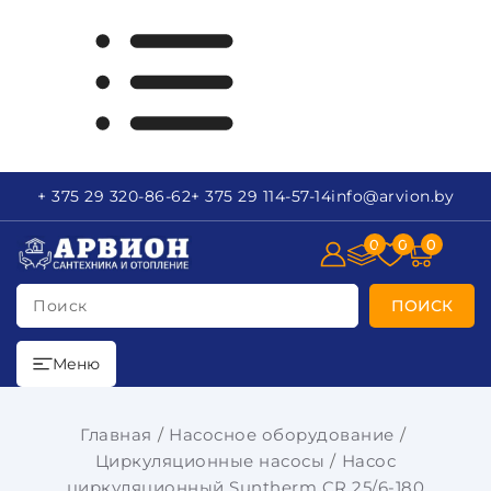
+ 375 29
320-86-62
+ 375 29
114-57-14
info
@arvion.by
0
0
0
Поиск
ПОИСК
Меню
Главная
Насосное оборудование
Циркуляционные насосы
Насос
циркуляционный Suntherm CR 25/6-180