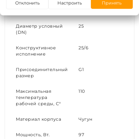
Отклонить
Настроить
Принять
Тип соединения
Резьба | Накидная
гайка
Диаметр условный
25
(DN)
Конструктивное
25/6
исполнение
Присоединительный
G1
размер
Максимальная
110
температура
рабочей среды, С°
Материал корпуса
Чугун
Мощность, Вт.
97