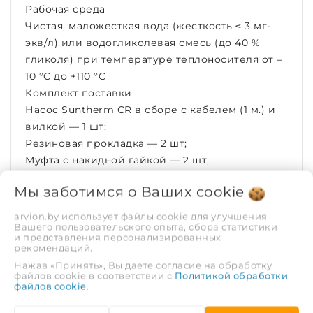
Рабочая среда
Чистая, маложесткая вода (жесткость ≤ 3 мг-
экв/л) или водогликолевая смесь (до 40 %
гликоля) при температуре теплоносителя от –
10 °C до +110 °C
Комплект поставки
Насос Suntherm CR в сборе с кабелем (1 м.) и
вилкой — 1 шт;
Резиновая прокладка — 2 шт;
Муфта с накидной гайкой — 2 шт;
Руководство по эксплуатации и паспорт — 1
Мы заботимся о Ваших
cookie
шт;
Упаковка (картон) — 1 шт.
arvion.by использует файлы cookie для улучшения
Вашего пользовательского опыта, сбора статистики
ХАРАКТЕРИСТИКИ
и представления персонализированных
рекомендаций.
Нажав «Принять», Вы даете согласие на обработку
Рабочая среда
Неагрессивные
файлов cookie в соответствии с
Политикой обработки
файлов cookie
.
жидкости