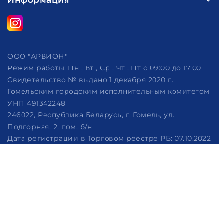
Информация
ООО "АРВИОН"
Режим работы:
Пн , Вт , Ср , Чт , Пт c 09:00 до 17:00
Свидетельство № выдано 1 декабря 2020 г.
Гомельским городским исполнительным комитетом
УНП 491342248
246022, Республика Беларусь, г. Гомель, ул.
Подгорная, 2, пом. б/н
Дата регистрации в Торговом реестре РБ: 07.10.2022
Рассмотрение обращений потребителей, телефон
+375 (29) 320-86-62, +375 (29) 114-57-14, email:
info@arvion.by
Настройка файлов cookie
Создание сайтов beseller