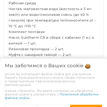
Рабочая среда
Чистая, маложесткая вода (жесткость ≤ 3 мг-
экв/л) или водогликолевая смесь (до 40 %
гликоля) при температуре теплоносителя от –
10 °C до +110 °C
Комплект поставки
Насос Suntherm CR в сборе с кабелем (1 м.) и
вилкой — 1 шт;
Резиновая прокладка — 2 шт;
Муфта с накидной гайкой — 2 шт;
Руководство по эксплуатации и паспорт — 1
Мы заботимся о Ваших
cookie
шт;
Упаковка (картон) — 1 шт.
arvion.by использует файлы cookie для улучшения
Вашего пользовательского опыта, сбора статистики
ХАРАКТЕРИСТИКИ
и представления персонализированных
рекомендаций.
Нажав «Принять», Вы даете согласие на обработку
Рабочая среда
Неагрессивные
файлов cookie в соответствии с
Политикой обработки
файлов cookie
.
жидкости