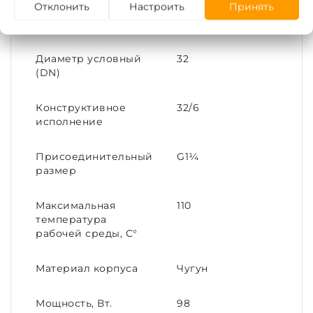
Отклонить
Настроить
Принять
Тип соединения
Резьба | Накидная
гайка
Диаметр условный
32
(DN)
Конструктивное
32/6
исполнение
Присоединительный
G1¼
размер
Максимальная
110
температура
рабочей среды, С°
Материал корпуса
Чугун
Мощность, Вт.
98