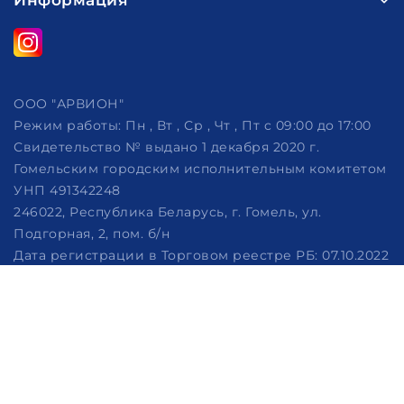
Информация
ООО "АРВИОН"
Режим работы:
Пн , Вт , Ср , Чт , Пт c 09:00 до 17:00
Свидетельство № выдано 1 декабря 2020 г.
Гомельским городским исполнительным комитетом
УНП 491342248
246022, Республика Беларусь, г. Гомель, ул.
Подгорная, 2, пом. б/н
Дата регистрации в Торговом реестре РБ: 07.10.2022
Рассмотрение обращений потребителей, телефон
+375 (29) 320-86-62, +375 (29) 114-57-14, email:
info@arvion.by
Настройка файлов cookie
Создание сайтов beseller