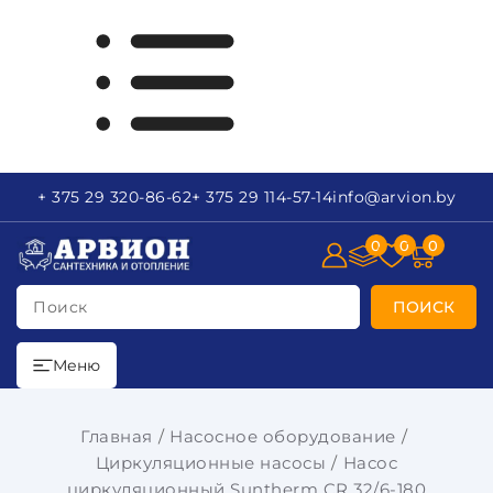
+ 375 29
320-86-62
+ 375 29
114-57-14
info
@arvion.by
0
0
0
Поиск
ПОИСК
Меню
Главная
Насосное оборудование
Циркуляционные насосы
Насос
циркуляционный Suntherm CR 32/6-180