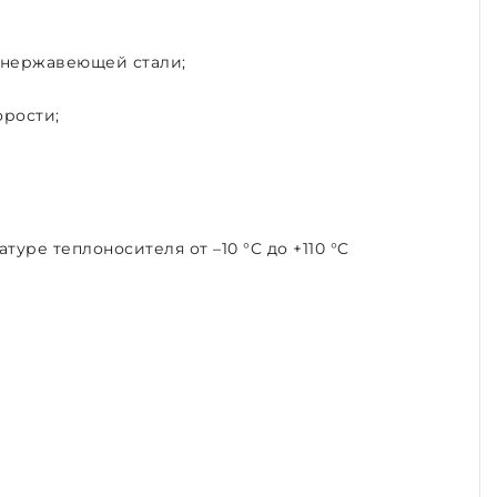
 нержавеющей стали;
орости;
туре теплоносителя от –10 °C до +110 °C