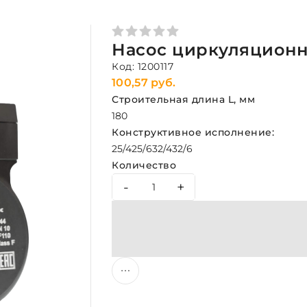
Насос циркуляционны
Код: 1200117
100,57 руб.
Строительная длина L, мм
180
Конструктивное исполнение:
25/4
25/6
32/4
32/6
Количество
-
+