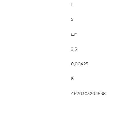
1
5
шт
2,5
0,00425
8
4620303204538