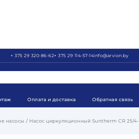
+ 375 29
320-86-62
+ 375 29
114-57-14
info
@arvion.by
нтаж
Оплата и доставка
Обратная связь
е насосы
Насос циркуляционный Suntherm CR 25/4-