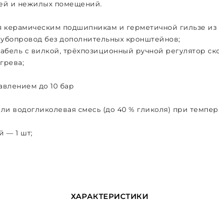
жей и нежилых помещений.
я керамическим подшипникам и герметичной гильзе из
трубопровод без дополнительных кронштейнов;
абель с вилкой, трёхпозиционный ручной регулятор ск
грева;
авлением до 10 бар
или водогликолевая смесь (до 40 % гликоля) при темпера
й — 1 шт;
ХАРАКТЕРИСТИКИ