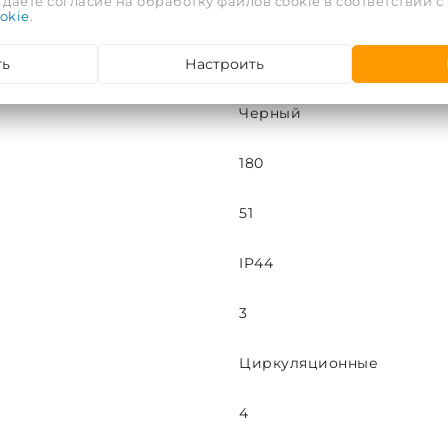
даете согласие на обработку файлов cookie в соответствии с
50
okie
.
ть
Настроить
180
Черный
180
51
IP44
3
Циркуляционные
4