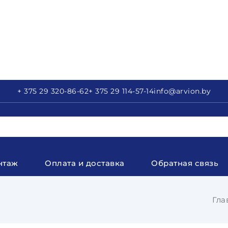
+ 375 29
320-86-62
+ 375 29
114-57-14
info
@arvion.by
нтаж
Оплата и доставка
Обратная связь
Гла