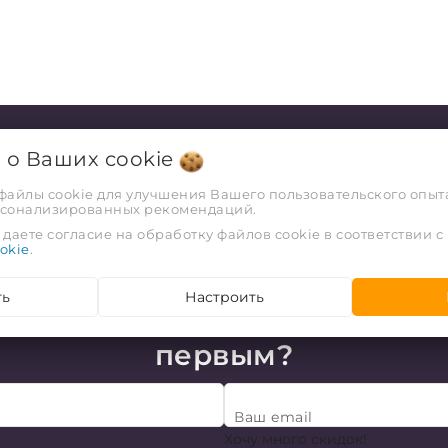
я о Ваших
cookie
 файлы cookie для улучшения Вашего пользовательского опыта
рсонализированных рекомендаций.
даете согласие на обработку файлов cookie в соответствии с
okie
.
ть
Настроить
чешь узнавать про акции и
первым?
Ваш email
Хочу много скидок!