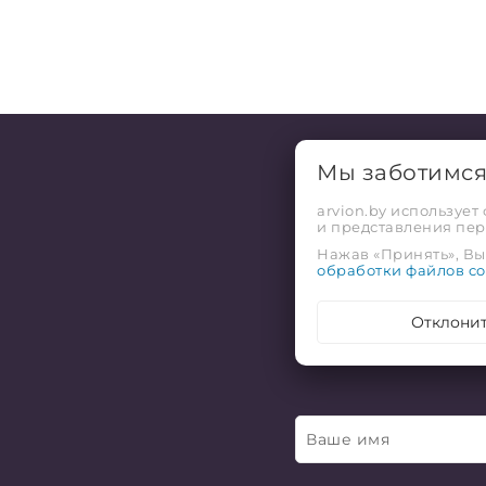
Мы заботимс
arvion.by использует
и представления пе
Нажав «Принять», Вы 
обработки файлов co
Отклони
Хо
Ваше имя