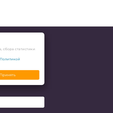
, сбора статистики
Политикой
Принять
 скидки