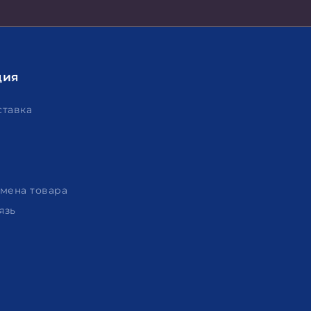
ция
ставка
амена товара
язь