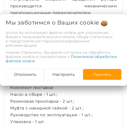
производится механическим
трехпозиционным переключателем.
Обмотки электродвигателя снабжены защитой
Мы заботимся о Ваших
cookie
полного сопротивления. Имеется
arvion.by использует файлы cookie для улучшения
подключение для заземления наружного
Вашего пользовательского опыта, сбора статистики
корпуса насоса.
и представления персонализированных
рекомендаций.
Модельный ряд
Нажав «Принять», Вы даете согласие на обработку
файлов cookie в соответствии с
Политикой обработки
Размеры циркуляционных насосов STI
файлов cookie
.
Отклонить
Настроить
Принять
Комплект поставки
Насос в сборе - 1 шт.;
Резиновая прокладка - 2 шт.;
Муфта с накидной гайкой - 2 шт.;
Руководство по эксплуатации - 1 шт.;
Упаковка - 1 шт.