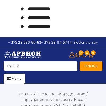
+ 375 29
320-86-62
+ 375 29
114-57-14
info
@arvion.by
0
0
0
Поиск
ПОИСК
Меню
Главная
Насосное оборудование
Циркуляционные насосы
Насос
циркуляционный STI CR 25/6-180