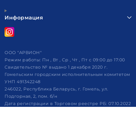
Информация
ООО "АРВИОН"
Режим работы:
Пн , Вт , Ср , Чт , Пт c 09:00 до 17:00
Свидетельство № выдано 1 декабря 2020 г.
Гомельским городским исполнительным комитетом
УНП 491342248
246022, Республика Беларусь, г. Гомель, ул.
Подгорная, 2, пом. б/н
Дата регистрации в Торговом реестре РБ: 07.10.2022
Рассмотрение обращений потребителей, телефон
+375 (29) 320-86-62, +375 (29) 114-57-14, email:
info@arvion.by