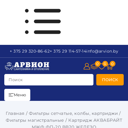
+ 375 29
320-86-62
+ 375 29
114-57-14
info
@arvion.by
0
0
0
Поиск
ПОИСК
Меню
Главная
Фильтры сетчатые, колбы, картриджи
Фильтры магистральные
Картридж АКВАБРАЙТ
МЖФ ФП-20 BB20 ЖЕЛЕЗО