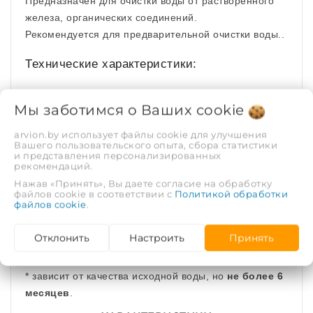
Предназначен для очистки воды от растворенного
железа, органических соединений.
Рекомендуется для предварительной очистки воды..
Технические характеристики:
Используется при содержании растворенного в
Мы заботимся о Ваших
cookie
воде железа не более 1 мг/л
arvion.by использует файлы cookie для улучшения
Типоразмер Big Blue 20 дюймов (h - 508 мм ± 1
Вашего пользовательского опыта, сбора статистики
мм)
и представления персонализированных
рекомендаций.
Рабочая температура от +2° до +35° С
Нажав «Принять», Вы даете согласие на обработку
файлов cookie в соответствии с
Политикой обработки
Рекомендуемая скорость фильтрации до 15 л/
файлов cookie
.
мин
Отклонить
Настроить
Принять
Ресурс* до 12000 литров
* зависит от качества исходной воды, но
не более 6
месяцев
.