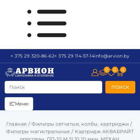
+ 375 29
320-86-62
+ 375 29
114-57-14
info
@arvion.by
0
0
0
Поиск
ПОИСК
Меню
Главная
Фильтры сетчатые, колбы, картриджи
Фильтры магистральные
Картридж АКВАБРАЙТ
пресован. ПП-10 М SL10 10 мкм. МЕХАН.