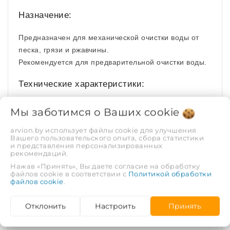
Назначение:
Предназначен для механической очистки воды от
песка, грязи и ржавчины.
Рекомендуется для предварительной очистки воды.
Технические характеристики:
Минимальный Ø задерживаемых частиц от
Мы заботимся о Ваших
cookie
10 мкм
arvion.by использует файлы cookie для улучшения
Типоразмер Slim Line 10 дюймов (h - 254 мм ± 1
Вашего пользовательского опыта, сбора статистики
и представления персонализированных
мм)
рекомендаций.
Нажав «Принять», Вы даете согласие на обработку
Рабочая температура от +2° до +35° С
файлов cookie в соответствии с
Политикой обработки
файлов cookie
.
Рекомендуемая скорость фильтрации до 5 л/мин
Ресурс* до 10000 литров
Отклонить
Настроить
Принять