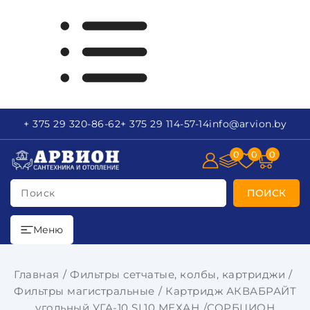
+ 375 29
320-86-62
+ 375 29
114-57-14
info
@arvion.by
0
0
0
Поиск
ПОИСК
Меню
Главная
Фильтры сетчатые, колбы, картриджи
Фильтры магистральные
Картридж АКВАБРАЙТ
угольный УГА-10 SL10 МЕХАН./СОРБЦИОН