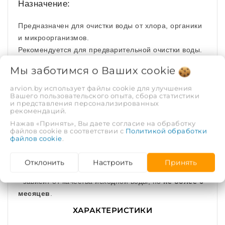
Назначение:
Предназначен для очистки воды от хлора, органики
и микроорганизмов.
Рекомендуется для предварительной очистки воды.
Мы заботимся о Ваших
cookie
Технические характеристики:
arvion.by использует файлы cookie для улучшения
Типоразмер Slim Line 10 дюймов (h - 254 мм ± 1
Вашего пользовательского опыта, сбора статистики
и представления персонализированных
мм)
рекомендаций.
Рабочая температура от +2° до +35° С
Нажав «Принять», Вы даете согласие на обработку
файлов cookie в соответствии с
Политикой обработки
файлов cookie
.
Рекомендуемая скорость фильтрации до 2 л/мин
Ресурс* до 4000 литров
Отклонить
Настроить
Принять
* зависит от качества исходной воды, но
не более 6
месяцев
.
ХАРАКТЕРИСТИКИ