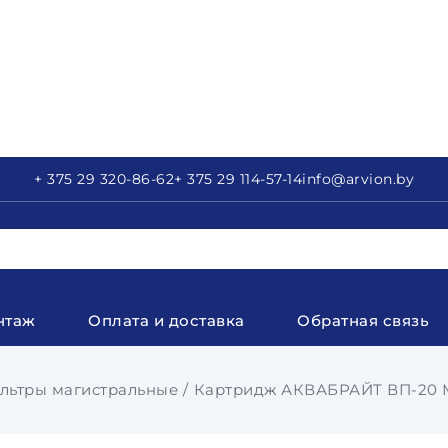
+ 375 29
320-86-62
+ 375 29
114-57-14
info
@arvion.by
нтаж
Оплата и доставка
Обратная связь
льтры магистральные
Картридж АКВАБРАЙТ ВП-20 М-