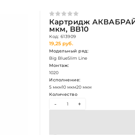
Картридж АКВАБРАЙТ
мкм, BB10
Код: 613909
19,25 руб.
Модельный ряд:
Big Blue
Slim Line
Монтаж:
10
20
Исполнение:
5 мкм
10 мкм
20 мкм
Количество
-
+