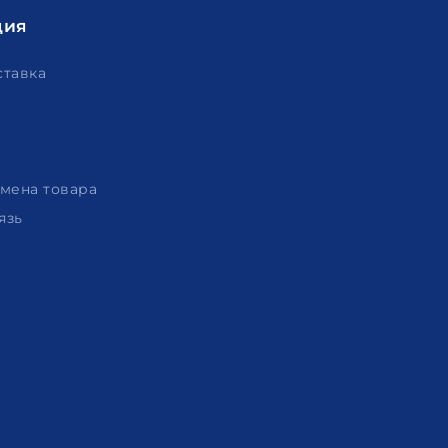
ция
ставка
амена товара
язь