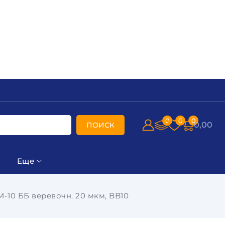
0
0
0
0,00
ПОИСК
Еще
10 ББ веревочн. 20 мкм, BB10