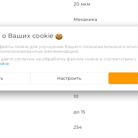
20 мкм
Механика
я о Ваших
cookie
ВП-20М-10ББ
 файлы cookie для улучшения Вашего пользовательского опыта
254
рсонализированных рекомендаций.
даете согласие на обработку файлов cookie в соответствии с
okie
.
Big Blue
ть
Настроить
Веревочный полипропил
10
до 15
254