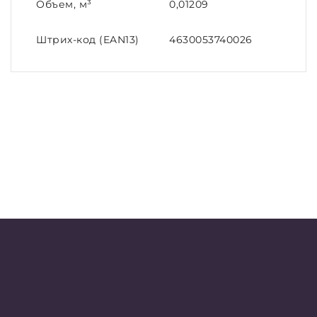
Объем, м³
0,01209
Штрих-код (EAN13)
4630053740026