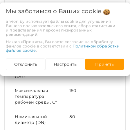
ХАРАКТЕРИСТИКИ
Мы заботимся о Ваших
cookie
Рабочая среда
Вода
arvion.by использует файлы cookie для улучшения
Вашего пользовательского опыта, сбора статистики
и представления персонализированных
рекомендаций.
Рабочее давление,
1.6
МПа
Нажав «Принять», Вы даете согласие на обработку
файлов cookie в соответствии с
Политикой обработки
файлов cookie
.
Тип соединения
Фланец
Отклонить
Настроить
Принять
Диаметр условный
80
(DN)
Максимальная
150
температура
рабочей среды, С°
Номинальный
80
диаметр (DN)