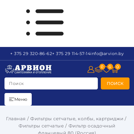
+ 375 29
320-86-62
+ 375 29
114-57-14
info
@arvion.by
0
0
0
Поиск
ПОИСК
Меню
Главная
Фильтры сетчатые, колбы, картриджи
Фильтры сетчатые
Фильтр осадочный
фланцевый 80 (Россия)