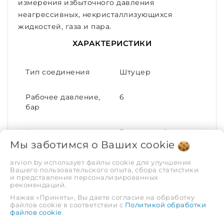
измерения избыточного давления
неагрессивных, некристаллизующихся
жидкостей, газа и пара.
ХАРАКТЕРИСТИКИ
Тип соединения
Штуцер
Рабочее давление,
6
бар
Конструктивное
Радиальный
исполнение
Мы заботимся о Ваших
cookie
arvion.by использует файлы cookie для улучшения
Диапазон рабочих
от -50 до +50
Вашего пользовательского опыта, сбора статистики
температур,°С
и представления персонализированных
рекомендаций.
Нажав «Принять», Вы даете согласие на обработку
Максимальная
50
файлов cookie в соответствии с
Политикой обработки
температура
файлов cookie
.
рабочей среды, С°