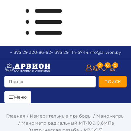
+ 375 29
320-86-62
+ 375 29
114-57-14
info
@arvion.by
0
0
0
Поиск
ПОИСК
Меню
Главная
Измерительные приборы
Манометры
Манометр радиальный МТ-100 0,6МПа
(метрическая резьба - М20х1.5)