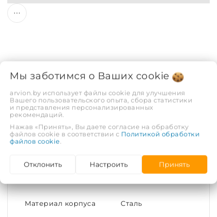
Мы заботимся о Ваших
cookie
Описание
Отзывы
arvion.by использует файлы cookie для улучшения
Вашего пользовательского опыта, сбора статистики
ХАРАКТЕРИСТИКИ
и представления персонализированных
рекомендаций.
Нажав «Принять», Вы даете согласие на обработку
файлов cookie в соответствии с
Политикой обработки
Присоединительный
М20х1.5
файлов cookie
.
размер
Отклонить
Настроить
Принять
Номинальный
М12хМ20
диаметр резьбы
Материал корпуса
Сталь