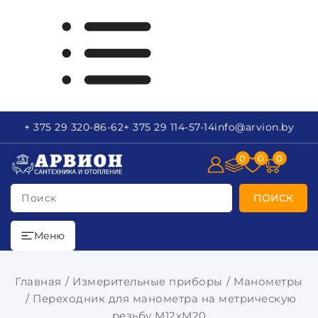
+ 375 29
320-86-62
+ 375 29
114-57-14
info
@arvion.by
0
0
0
Поиск
ПОИСК
Меню
Главная
Измерительные приборы
Манометры
Переходник для манометра на метрическую
резьбу М12хМ20