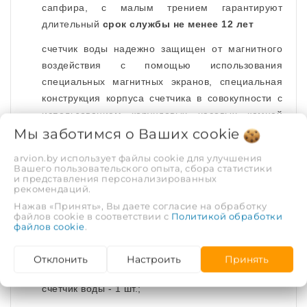
сапфира, с малым трением гарантируют
длительный
срок службы не менее 12 лет
счетчик воды надежно защищен от магнитного
воздействия с помощью использования
специальных магнитных экранов, специальная
конструкция корпуса счетчика в совокупности с
использованием корундовых часовых камней
Мы заботимся о Ваших
обеспечивает высокую точность измерений на
cookie
протяжении всего срока эксплуатации прибора
arvion.by использует файлы cookie для улучшения
Вашего пользовательского опыта, сбора статистики
диапазон расходов, в которых могут
и представления персонализированных
рекомендаций.
эксплуатироваться данные счетчики воды,
позволяют охватить два метрологических класса
Нажав «Принять», Вы даете согласие на обработку
файлов cookie в соответствии с
Политикой обработки
А и В.
файлов cookie
.
Комплектация счетчика:
Отклонить
Настроить
Принять
счетчик воды - 1 шт.;