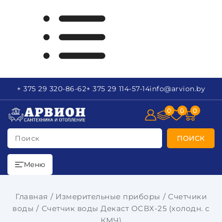
+ 375 29
320-86-62
+ 375 29
114-57-14
info
@arvion.by
0
0
0
Поиск
ПОИСК
Меню
Главная
Измерительные приборы
Счетчики
воды
Счетчик воды Декаст ОСВХ-25 (холодн. с
КМЧ)