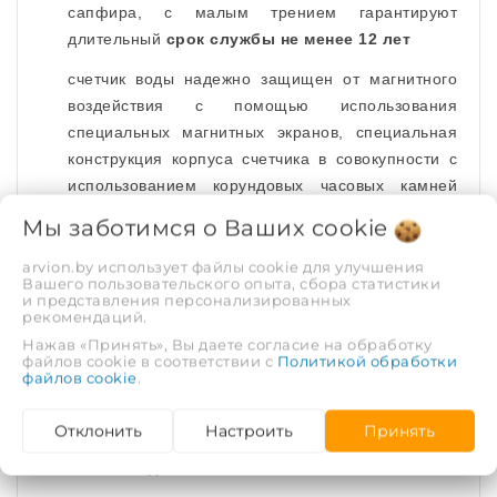
сапфира, с малым трением гарантируют
длительный
срок службы не менее 12 лет
счетчик воды надежно защищен от магнитного
воздействия с помощью использования
специальных магнитных экранов, специальная
конструкция корпуса счетчика в совокупности с
использованием корундовых часовых камней
обеспечивает высокую точность измерений на
Мы заботимся о Ваших
cookie
протяжении всего срока эксплуатации прибора
arvion.by использует файлы cookie для улучшения
диапазон расходов, в которых могут
Вашего пользовательского опыта, сбора статистики
и представления персонализированных
эксплуатироваться данные счетчики воды,
рекомендаций.
позволяют охватить два метрологических класса
Нажав «Принять», Вы даете согласие на обработку
А и В.
файлов cookie в соответствии с
Политикой обработки
файлов cookie
.
Комплектация счетчика:
Отклонить
Настроить
Принять
счетчик воды - 1 шт.;