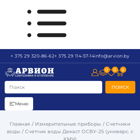
+ 375 29
320-86-62
+ 375 29
114-57-14
info
@arvion.by
0
0
0
Поиск
ПОИСК
Меню
Главная
Измерительные приборы
Счетчики
воды
Счетчик воды Декаст ОСВУ-25 (универс. с
КМЧ)