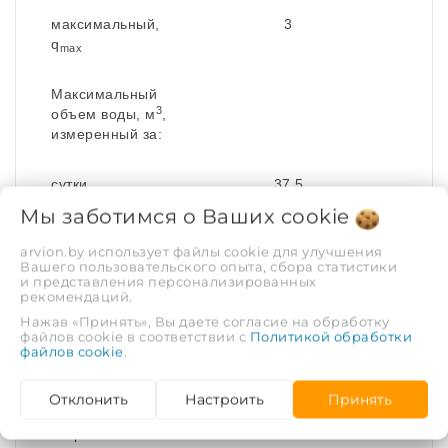
максимальный,
3
q
max
Максимальный
3
объем воды, м
,
измеренный за:
сутки
37,5
Мы заботимся о Ваших
cookie
месяц
1125
arvion.by использует файлы cookie для улучшения
Вашего пользовательского опыта, сбора статистики
и представления персонализированных
Порог
0,01
рекомендаций.
чувствительности,
Нажав «Принять», Вы даете согласие на обработку
3
м
/ч, не более
файлов cookie в соответствии с
Политикой обработки
файлов cookie
.
Пределы
допускаемой
Отклонить
Настроить
Принять
относительной
погрешности