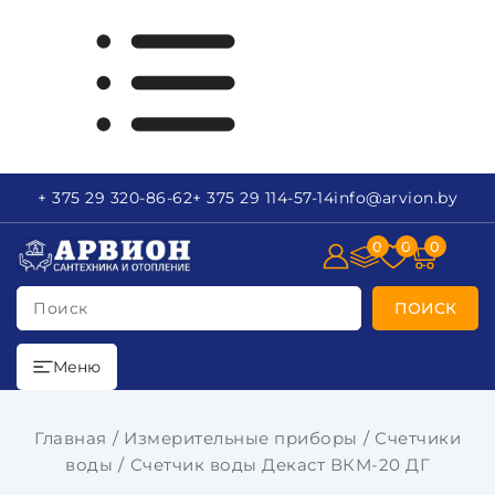
+ 375 29
320-86-62
+ 375 29
114-57-14
info
@arvion.by
0
0
0
Поиск
ПОИСК
Меню
Главная
Измерительные приборы
Счетчики
воды
Счетчик воды Декаст ВКМ-20 ДГ