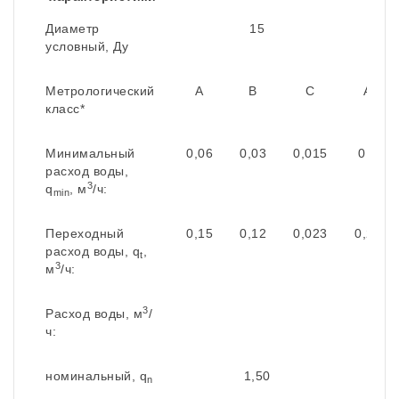
Диаметр
15
условный, Ду
Метрологический
A
B
С
A
класс*
Минимальный
0,06
0,03
0,015
0,1
расход воды,
3
q
, м
/ч:
min
Переходный
0,15
0,12
0,023
0,25
расход воды, q
,
t
3
м
/ч:
3
Расход воды, м
/
ч:
номинальный, q
1,50
n