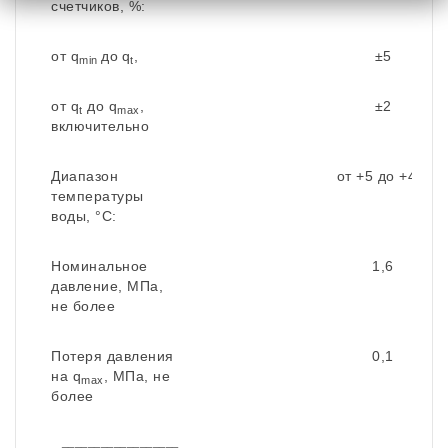
счетчиков, %:
от q
до
q
,
±5
min
t
от q
до q
,
±2
t
max
включительно
Диапазон
от +5 до +40
температуры
воды, °С:
Номинальное
1,6
давление, МПа,
не более
Потеря давления
0,1
на q
, МПа, не
max
более
__________________