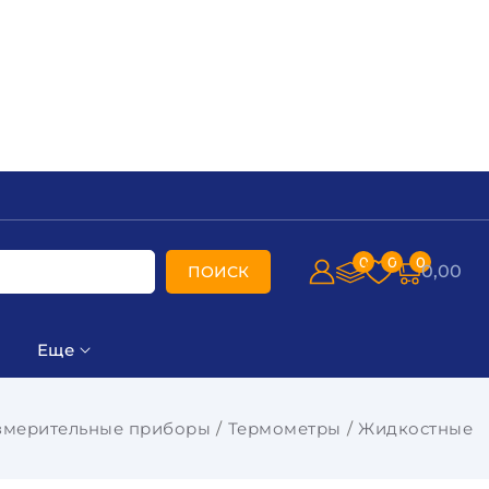
0
0
0
0,00
ПОИСК
Еще
змерительные приборы
Термометры
Жидкостные