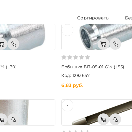
Бе
½ (L30)
Бобышка БП-05-01 G½ (L55)
Код: 1283657
6,83 руб.