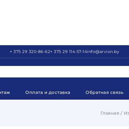
+ 375 29
320-86-62
+ 375 29
114-57-14
info
@arvion.by
нтаж
Оплата и доставка
Обратная связь
Главная
И