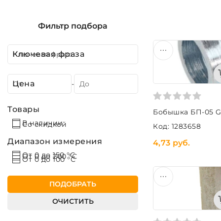
Фильтр подбора
Ключевая фраза
Цена
-
Товары
Бобышка БП-05 G
В наличии
Со скидкой
Код: 1283658
Диапазон измерения
4,73 руб.
От 0 до 150 °С
От 0 до 200 °С
От 0 до 100 °С
ПОДОБРАТЬ
ОЧИСТИТЬ