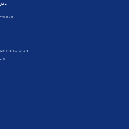
ция
ставка
амена товара
язь