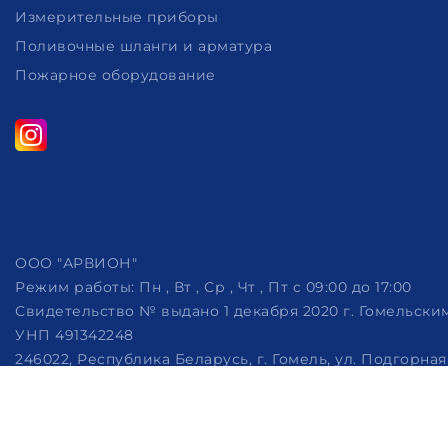
Измерительные приборы
Поливочные шланги и арматура
Пожарное оборудование
ООО "АРВИОН"
Режим работы:
Пн , Вт , Ср , Чт , Пт c 09:00 до 17:00
Свидетельство № выдано 1 декабря 2020 г. Гомельск
УНП 491342248
246022, Республика Беларусь, г. Гомель, ул. Подгорная, 
Дата регистрации в Торговом реестре РБ: 07.10.2022
Рассмотрение обращений потребителей, телефон +375 (29)