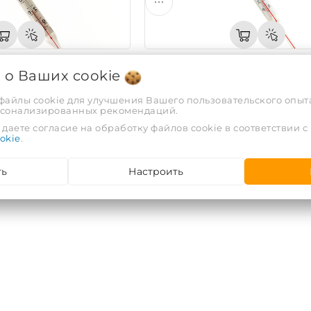
я о Ваших
cookie
иновый 150°C (66)
Термометр керосиновый 200°C
 файлы cookie для улучшения Вашего пользовательского опыта
Код: 42268
рсонализированных рекомендаций.
даете согласие на обработку файлов cookie в соответствии с
58,66 руб.
okie
.
В
ЕЩЁ 5 ВАРИАНТОВ
ть
Настроить