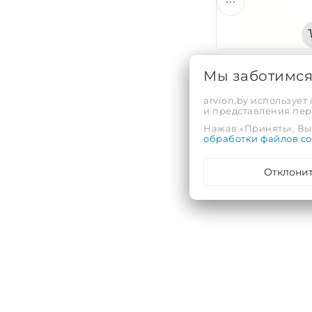
Мы заботимс
Термометр керос
arvion.by использует
Код: 42267
и представления пе
Нажав «Принять», Вы 
57,44 руб.
обработки файлов co
ЕЩЁ 5 ВАРИАНТО
Отклони