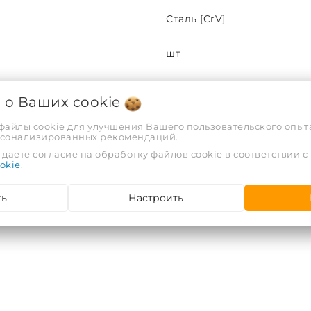
Сталь [CrV]
шт
1,43
я о Ваших
cookie
0,00109
 файлы cookie для улучшения Вашего пользовательского опыта
рсонализированных рекомендаций.
даете согласие на обработку файлов cookie в соответствии с
12
okie
.
4044996055718
ть
Настроить