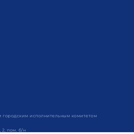
им городским исполнительным комитетом
2, пом. б/н