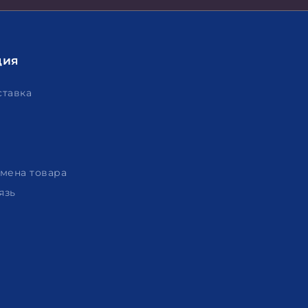
ция
ставка
амена товара
язь