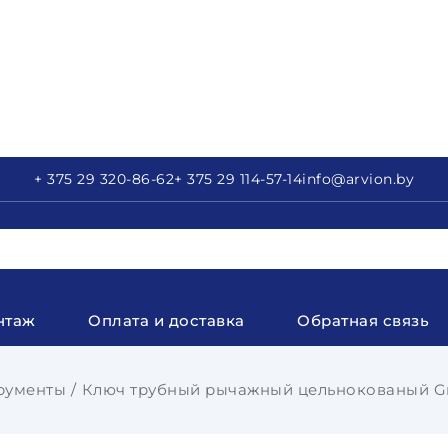
+ 375 29
320-86-62
+ 375 29
114-57-14
info
@arvion.by
нтаж
Оплата и доставка
Обратная связь
рументы
Ключ трубный рычажный цельнокованый Gro