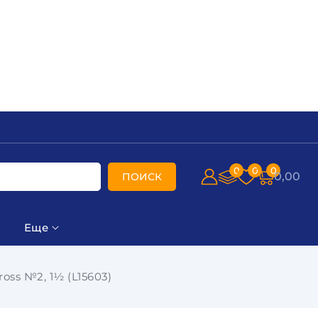
0
0
0
0,00
ПОИСК
Еще
ss №2, 1½ (L15603)