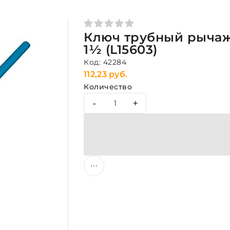
Ключ трубный рычаж
1½ (L15603)
Код: 42284
112,23 руб.
Количество
-
+