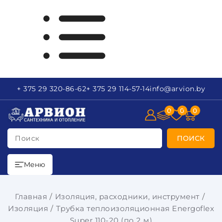
+ 375 29
320-86-62
+ 375 29
114-57-14
info
@arvion.by
0
0
0
Поиск
ПОИСК
Меню
Главная
Изоляция, расходники, инструмент
Изоляция
Трубка теплоизоляционная Energoflex
Super 110-20 (по 2 м)