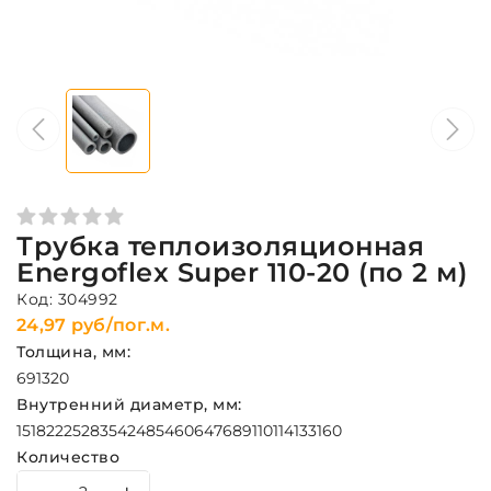
Трубка теплоизоляционная
Energoflex Super 110-20 (по 2 м)
Код: 304992
24,97 руб/пог.м.
Толщина, мм:
6
9
13
20
Внутренний диаметр, мм:
15
18
22
25
28
35
42
48
54
60
64
76
89
110
114
133
160
Количество