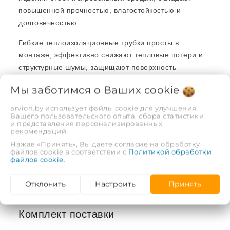
повышенной прочностью, влагостойкостью и
долговечностью.
Гибкие теплоизоляционные трубки просты в
монтаже, эффективно снижают тепловые потери и
структурные шумы, защищают поверхность
оборудования от конденсата и коррозии,
Мы заботимся о Ваших
cookie
препятствуют замерзанию теплоносителя в течение
заданного времени. Экологически чистый материал,
arvion.by использует файлы cookie для улучшения
Вашего пользовательского опыта, сбора статистики
безопасен при работе, не требует средств
и представления персонализированных
персональной защиты.
рекомендаций.
Нажав «Принять», Вы даете согласие на обработку
файлов cookie в соответствии с
Политикой обработки
Основные технические
файлов cookie
.
характеристики изоляции
Отклонить
Настроить
Принять
Комплект поставки