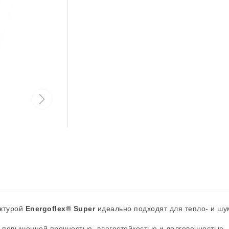
уктурой
Energoflex® Super
идеально подходят для тепло- и шу
т повышенной прочностью, влагостойкостью и долговечностью.