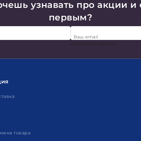
чешь узнавать про акции и
первым?
Ваш email
Хочу много скидок!
ция
ставка
амена товара