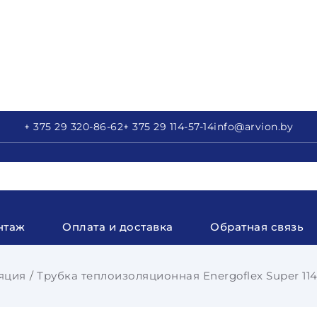
+ 375 29
320-86-62
+ 375 29
114-57-14
info
@arvion.by
нтаж
Оплата и доставка
Обратная связь
яция
Трубка теплоизоляционная Energoflex Super 114-