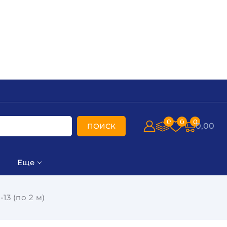
0
0
0
0,00
ПОИСК
Еще
13 (по 2 м)