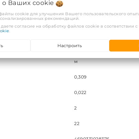
я о Ваших
cookie
 файлы cookie для улучшения Вашего пользовательского опыта
95
рсонализированных рекомендаций.
даете согласие на обработку файлов cookie в соответствии с
EFXT114132SU
okie
.
ть
Настроить
114
м
0,309
0,022
2
22