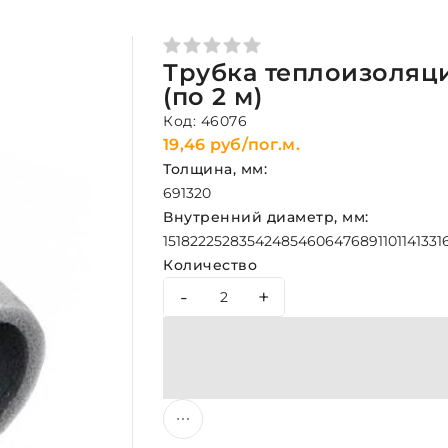
Трубка теплоизоляцио
(по 2 м)
Код: 46076
19,46 руб/пог.м.
Толщина, мм:
6
9
13
20
Внутренний диаметр, мм:
15
18
22
25
28
35
42
48
54
60
64
76
89
110
114
133
1
Количество
-
+