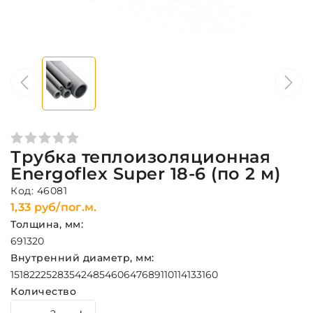
Трубка теплоизоляционная
Energoflex Super 18-6 (по 2 м)
Код: 46081
1,33 руб/пог.м.
Толщина, мм:
6
9
13
20
Внутренний диаметр, мм:
15
18
22
25
28
35
42
48
54
60
64
76
89
110
114
133
160
Количество