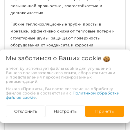
повышенной прочностью, влагостойкостью и
долговечностью.
Гибкие теплоизоляционные трубки просты в
монтаже, эффективно снижают тепловые потери и
структурные шумы, защищают поверхность
оборудования от конденсата и коррозии,
препятствуют замерзанию теплоносителя в течение
Мы заботимся о Ваших
cookie
заданного времени. Экологически чистый материал,
безопасен при работе, не требует средств
arvion.by использует файлы cookie для улучшения
Вашего пользовательского опыта, сбора статистики
персональной защиты.
и представления персонализированных
рекомендаций.
Основные технические
Нажав «Принять», Вы даете согласие на обработку
файлов cookie в соответствии с
Политикой обработки
характеристики изоляции
файлов cookie
.
Отклонить
Настроить
Принять
Комплект поставки