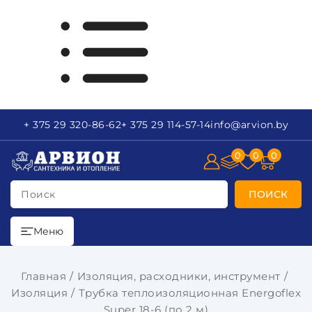
+ 375 29
320-86-62
+ 375 29
114-57-14
info
@arvion.by
0
0
0
Поиск
ПОИСК
Меню
Главная
Изоляция, расходники, инструмент
Изоляция
Трубка теплоизоляционная Energoflex
Super 18-6 (по 2 м)