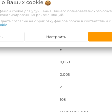
я о Ваших
cookie
 файлы cookie для улучшения Вашего пользовательского опыта
95
рсонализированных рекомендаций.
даете согласие на обработку файлов cookie в соответствии с
EFXT022202SU
okie
.
ть
Настроить
22
м
0,069
0,005
2
108