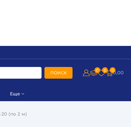
0
0
0
0,00
ПОИСК
Еще
20 (по 2 м)