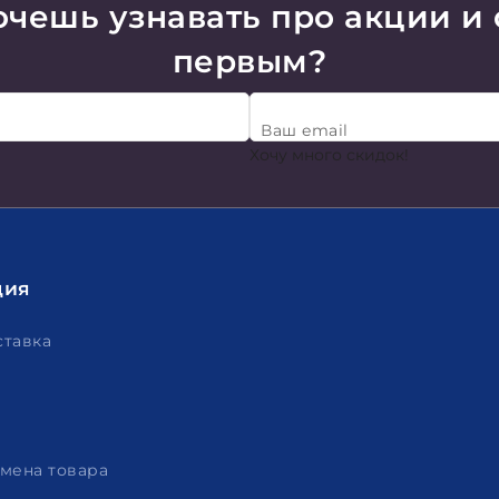
чешь узнавать про акции и
первым?
Ваш email
Хочу много скидок!
ция
ставка
амена товара