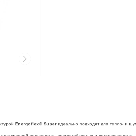
уктурой
Energoflex® Super
идеально подходят для тепло- и шу
т повышенной прочностью, влагостойкостью и долговечностью.