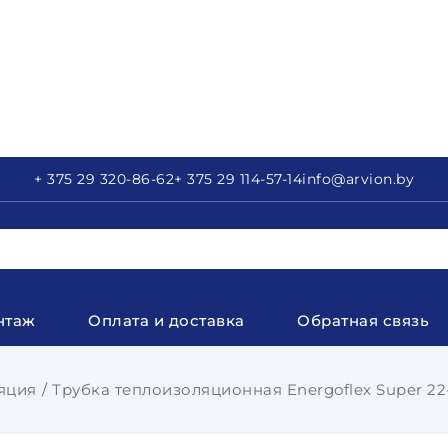
+ 375 29
320-86-62
+ 375 29
114-57-14
info
@arvion.by
нтаж
Оплата и доставка
Обратная связь
яция
Трубка теплоизоляционная Energoflex Super 22-