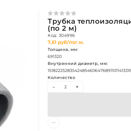
Трубка теплоизоляци
(по 2 м)
Код: 304996
7,61 руб/пог.м.
Толщина, мм:
6
9
13
20
Внутренний диаметр, мм:
15
18
22
25
28
35
42
48
54
60
64
76
89
110
114
133
1
Количество
-
+