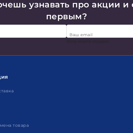
чешь узнавать про акции и
первым?
Ваш email
Хочу много скидок!
ция
ставка
амена товара