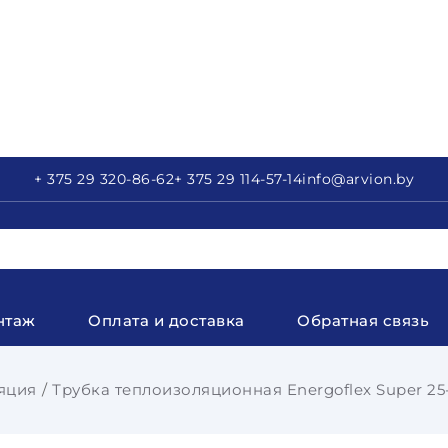
+ 375 29
320-86-62
+ 375 29
114-57-14
info
@arvion.by
нтаж
Оплата и доставка
Обратная связь
яция
Трубка теплоизоляционная Energoflex Super 25-