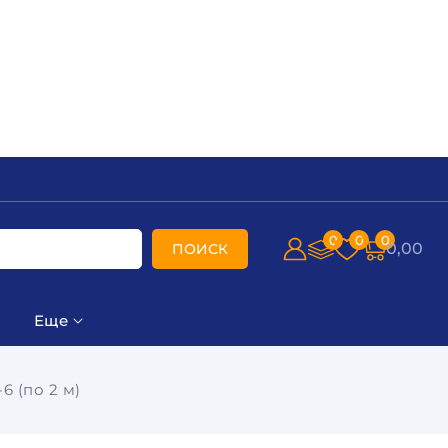
0
0
0
0,00
ПОИСК
Еще
6 (по 2 м)