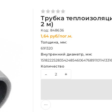
Трубка теплоизоляцио
2 м)
Код: 848636
1,64 руб/пог.м.
Толщина, мм:
6
9
13
20
Внутренний диаметр, мм:
15
18
22
25
28
35
42
48
54
60
64
76
89
110
114
133
1
Количество
-
+