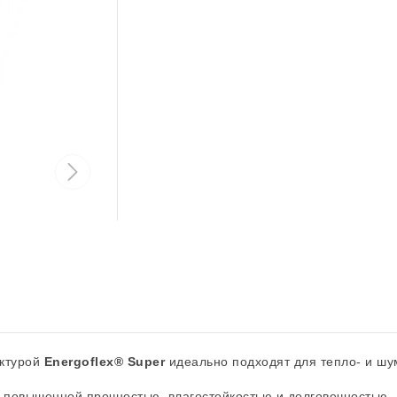
уктурой
Energoflex® Super
идеально подходят для тепло- и шу
т повышенной прочностью, влагостойкостью и долговечностью.