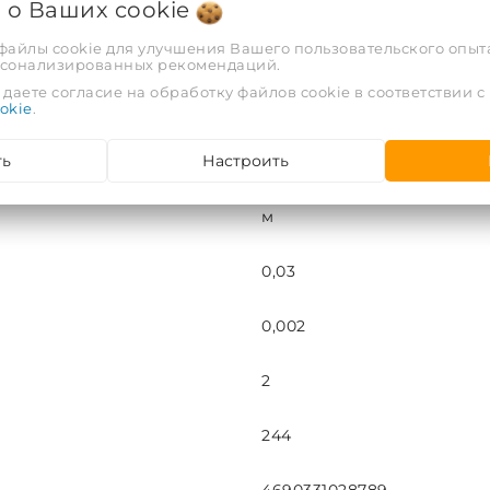
я о Ваших
cookie
 файлы cookie для улучшения Вашего пользовательского опыта
95
рсонализированных рекомендаций.
даете согласие на обработку файлов cookie в соответствии с
EFXT025062SU
okie
.
ть
Настроить
25
м
0,03
0,002
2
244