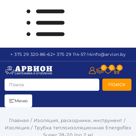
+ 375 29
320-86-62
+ 375 29
114-57-14
info
@arvion.by
0
0
0
Поиск
ПОИСК
Меню
Главная
Изоляция, расходники, инструмент
Изоляция
Трубка теплоизоляционная Energoflex
Super 28-20 (по 2 м)