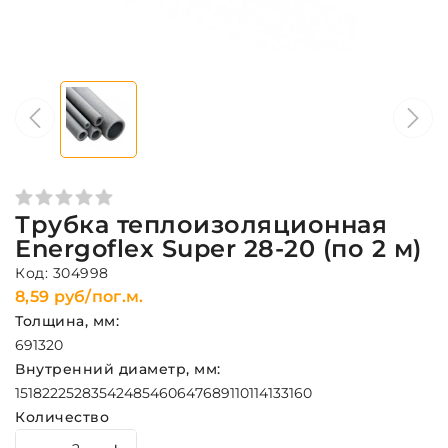
Трубка теплоизоляционная
Energoflex Super 28-20 (по 2 м)
Код: 304998
8,59 руб/пог.м.
Толщина, мм:
6
9
13
20
Внутренний диаметр, мм:
15
18
22
25
28
35
42
48
54
60
64
76
89
110
114
133
160
Количество