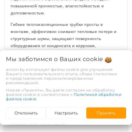
повышенной прочностью, влагостойкостью и
долговечностью.
Гибкие теплоизоляционные трубки просты в
монтаже, эффективно снижают тепловые потери и
структурные шумы, защищают поверхность
оборудования от конденсата и коррозии,
препятствуют замерзанию теплоносителя в течение
Мы заботимся о Ваших
cookie
заданного времени. Экологически чистый материал,
безопасен при работе, не требует средств
arvion.by использует файлы cookie для улучшения
Вашего пользовательского опыта, сбора статистики
персональной защиты.
и представления персонализированных
рекомендаций.
Основные технические
Нажав «Принять», Вы даете согласие на обработку
файлов cookie в соответствии с
Политикой обработки
характеристики изоляции
файлов cookie
.
Отклонить
Настроить
Принять
Комплект поставки