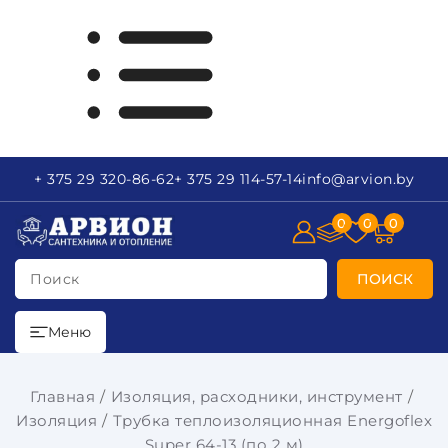
+ 375 29
320-86-62
+ 375 29
114-57-14
info
@arvion.by
0
0
0
Поиск
ПОИСК
Меню
Главная
Изоляция, расходники, инструмент
Изоляция
Трубка теплоизоляционная Energoflex
Super 64-13 (по 2 м)