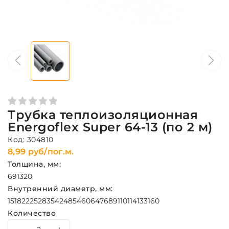
Трубка теплоизоляционная
Energoflex Super 64-13 (по 2 м)
Код: 304810
8,99 руб/пог.м.
Толщина, мм:
6
9
13
20
Внутренний диаметр, мм:
15
18
22
25
28
35
42
48
54
60
64
76
89
110
114
133
160
Количество