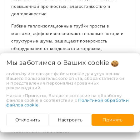
повышенной прочностью, влагостойкостью и
долговечностью.
Гибкие теплоизоляционные трубки просты в
монтаже, эффективно снижают тепловые потери и
структурные шумы, защищают поверхность
оборудования от конденсата и коррозии,
препятствуют замерзанию теплоносителя в течение
Мы заботимся о Ваших
cookie
заданного времени. Экологически чистый материал,
безопасен при работе, не требует средств
arvion.by использует файлы cookie для улучшения
Вашего пользовательского опыта, сбора статистики
персональной защиты.
и представления персонализированных
рекомендаций.
Основные технические
Нажав «Принять», Вы даете согласие на обработку
файлов cookie в соответствии с
Политикой обработки
характеристики изоляции
файлов cookie
.
Отклонить
Настроить
Принять
Комплект поставки