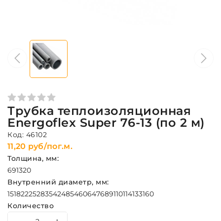
Трубка теплоизоляционная
Energoflex Super 76-13 (по 2 м)
Код: 46102
11,20 руб/пог.м.
Толщина, мм:
6
9
13
20
Внутренний диаметр, мм:
15
18
22
25
28
35
42
48
54
60
64
76
89
110
114
133
160
Количество