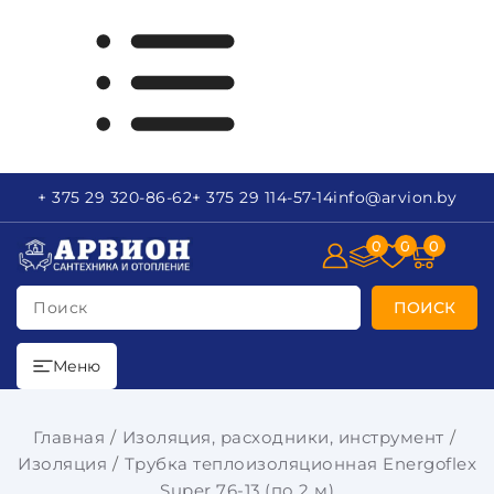
+ 375 29
320-86-62
+ 375 29
114-57-14
info
@arvion.by
0
0
0
Поиск
ПОИСК
Меню
Главная
Изоляция, расходники, инструмент
Изоляция
Трубка теплоизоляционная Energoflex
Super 76-13 (по 2 м)