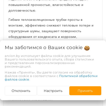
повышенной прочностью, влагостойкостью и
долговечностью.
Гибкие теплоизоляционные трубки просты в
монтаже, эффективно снижают тепловые потери и
структурные шумы, защищают поверхность
оборудования от конденсата и коррозии,
препятствуют замерзанию теплоносителя в течение
Мы заботимся о Ваших
cookie
заданного времени. Экологически чистый материал,
безопасен при работе, не требует средств
arvion.by использует файлы cookie для улучшения
Вашего пользовательского опыта, сбора статистики
персональной защиты.
и представления персонализированных
рекомендаций.
Основные технические
Нажав «Принять», Вы даете согласие на обработку
файлов cookie в соответствии с
Политикой обработки
характеристики изоляции
файлов cookie
.
Отклонить
Настроить
Принять
Комплект поставки