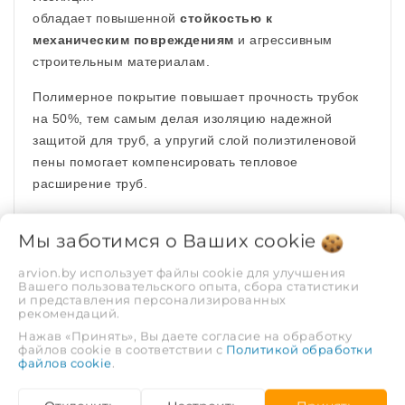
обладает повышенной
стойкостью к
механическим повреждениям
и агрессивным
строительным материалам.
Полимерное покрытие повышает прочность трубок
на 50%, тем самым делая изоляцию надежной
защитой для труб, а упругий слой полиэтиленовой
пены помогает компенсировать тепловое
расширение труб.
Прогрессивная технология одновременного
Мы заботимся о Ваших
cookie
экструдирования пенополиэтиленовой трубки и
полимерной пленки обеспечивает надежную сварку
arvion.by использует файлы cookie для улучшения
теплоизоляции и покрытия.
Вашего пользовательского опыта, сбора статистики
и представления персонализированных
рекомендаций.
Основные технические
Нажав «Принять», Вы даете согласие на обработку
файлов cookie в соответствии с
Политикой обработки
характеристики изоляции
файлов cookie
.