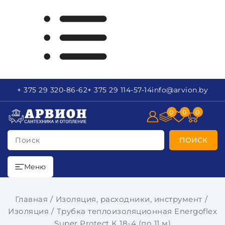
+ 375 29
320-86-62
+ 375 29
114-57-14
info
@arvion.by
0
0
0
Поиск
ПОИСК
Меню
Главная
Изоляция, расходники, инструмент
Изоляция
Трубка теплоизоляционная Energoflex
Super Protect K 18-4 (по 11 м)