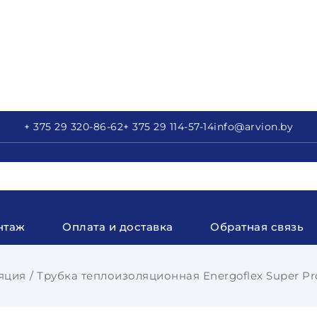
+ 375 29
320-86-62
+ 375 29
114-57-14
info
@arvion.by
нтаж
Оплата и доставка
Обратная связь
яция
Трубка теплоизоляционная Energoflex Super Prot