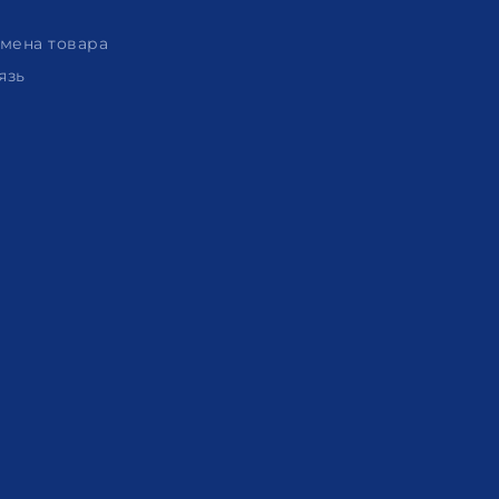
амена товара
язь