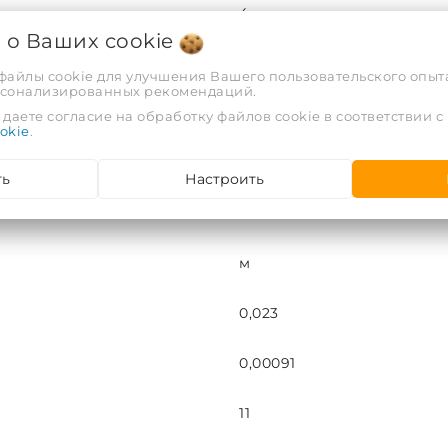
4
я о Ваших
cookie
Вспененный полиэтилен
 файлы cookie для улучшения Вашего пользовательского опыта
рсонализированных рекомендаций.
95
даете согласие на обработку файлов cookie в соответствии с
okie
.
EFXT0350411SUPRK
ть
Настроить
35
м
0,023
0,00091
11