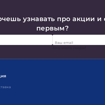
чешь узнавать про акции и
первым?
Ваш email
Хочу много скидок!
ция
ставка