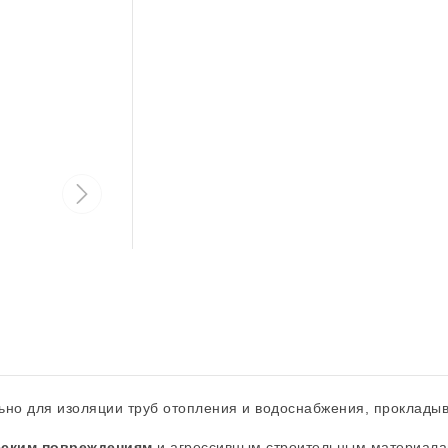
но для изоляции труб отопления и водоснабжения, прокладыв
еским повреждениям
и агрессивным строительным материал