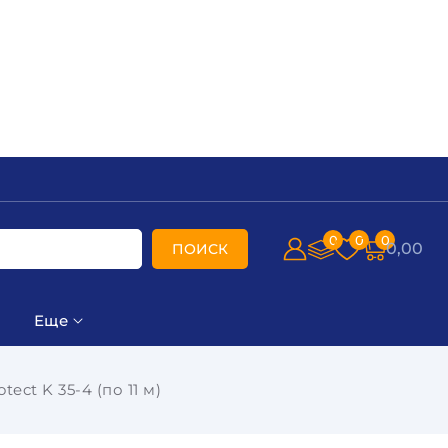
0
0
0
0,00
ПОИСК
Еще
ect K 35-4 (по 11 м)