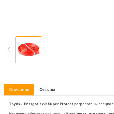
Описание
Отзывы
Трубки Energoflex® Super Protect
разработаны специаль
Изоляция обладает повышенной
стойкостью к механич