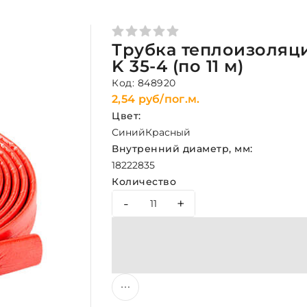
Трубка теплоизоляци
K 35-4 (по 11 м)
Код: 848920
2,54 руб/пог.м.
Цвет:
Синий
Красный
Внутренний диаметр, мм:
18
22
28
35
Количество
-
+