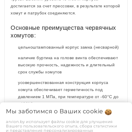
достигается за счет прессовки, в результате которой
хомут и патрубок соединяются.
Основные преимущества червячных
хомутов:
цельноштампованный корпус замка (несварной)
наличие буртика на голове винта обеспечивают
высокую прочность, надежность и длительный
срок службы хомутов
усовершенствованная конструкция корпуса
хомута обеспечивает герметичность под
давлением 1 МПа, при температуре от -60°С до
+120°С
Мы заботимся о Ваших
cookie
головка винта имеет комбинированный паз
«крест» и «прямой шлиц»>
arvion.by использует файлы cookie для улучшения
Вашего пользовательского опыта, сбора статистики
и представления персонализированных