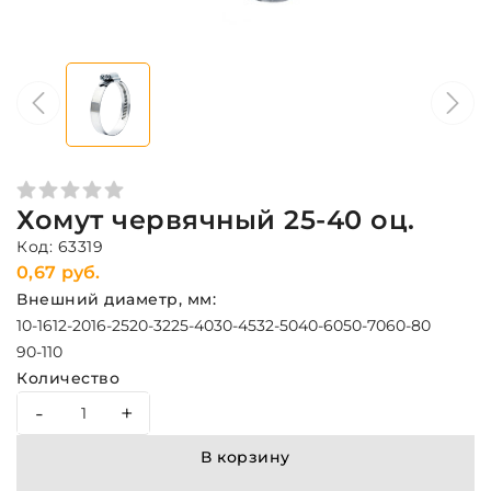
Хомут червячный 25-40 оц.
Код: 63319
0,67 руб.
Внешний диаметр, мм:
10-16
12-20
16-25
20-32
25-40
30-45
32-50
40-60
50-70
60-80
90-110
Количество
-
+
В корзину