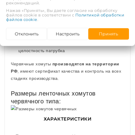
особая конструкция винта, благодаря которой
рекомендаций.
хомуты можно использовать неоднократно в
Нажав «Принять», Вы даете согласие на обработку
отличие от дешевых зарубежных аналогов
файлов cookie в соответствии с
Политикой обработки
файлов cookie
.
отбортованные края, благодаря которым
поверхность шланга не повреждается
Отклонить
Настроить
Принять
отсутствие прорезей в ленте гарантирует
целостность патрубка
Червячные хомуты
производятся на территории
РФ
, имеют сертификат качества и контроль на всех
стадиях производства.
Размеры ленточных хомутов
червячного типа:
ХАРАКТЕРИСТИКИ