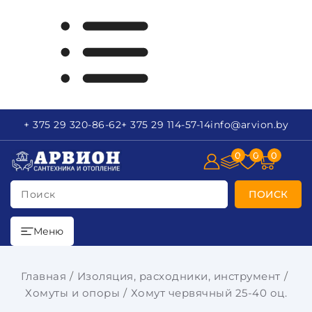
+ 375 29
320-86-62
+ 375 29
114-57-14
info
@arvion.by
0
0
0
Поиск
ПОИСК
Меню
Главная
Изоляция, расходники, инструмент
Хомуты и опоры
Хомут червячный 25-40 оц.