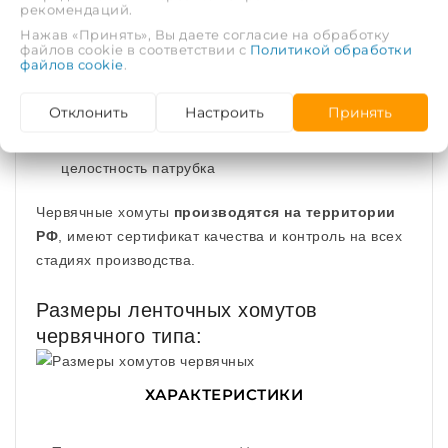
особая конструкция винта, благодаря которой
рекомендаций.
хомуты можно использовать неоднократно в
Нажав «Принять», Вы даете согласие на обработку
отличие от дешевых зарубежных аналогов
файлов cookie в соответствии с
Политикой обработки
файлов cookie
.
отбортованные края, благодаря которым
поверхность шланга не повреждается
Отклонить
Настроить
Принять
отсутствие прорезей в ленте гарантирует
целостность патрубка
Червячные хомуты
производятся на территории
РФ
, имеют сертификат качества и контроль на всех
стадиях производства.
Размеры ленточных хомутов
червячного типа:
ХАРАКТЕРИСТИКИ