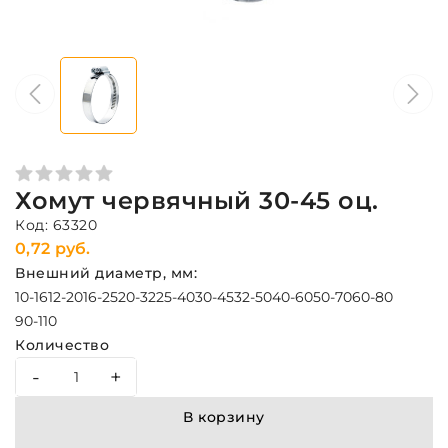
Хомут червячный 30-45 оц.
Код: 63320
0,72 руб.
Внешний диаметр, мм:
10-16
12-20
16-25
20-32
25-40
30-45
32-50
40-60
50-70
60-80
90-110
Количество
-
+
В корзину