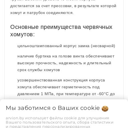
достигается за счет прессовки, в результате которой
хомут и патрубок соединяются.
Основные преимущества червячных
хомутов:
цельноштампованный корпус замка (несварной)
наличие буртика на голове винта обеспечивают
высокую прочность, надежность и длительный
срок службы хомутов
усовершенствованная конструкция корпуса
хомута обеспечивает герметичность под
давлением 1 МПа, при температуре от -60°С до
+120°С
Мы заботимся о Ваших
cookie
головка винта имеет комбинированный паз
«крест» и «прямой шлиц»>
arvion.by использует файлы cookie для улучшения
Вашего пользовательского опыта, сбора статистики
и представления персонализированных