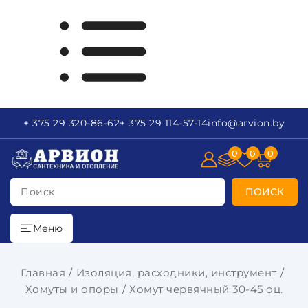
+ 375 29
320-86-62
+ 375 29
114-57-14
info
@arvion.by
0
0
0
Поиск
ПОИСК
Меню
Главная
Изоляция, расходники, инструмент
Хомуты и опоры
Хомут червячный 30-45 оц.