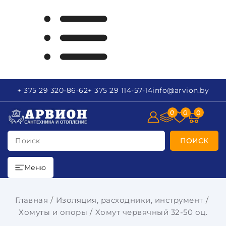
+ 375 29
320-86-62
+ 375 29
114-57-14
info
@arvion.by
0
0
0
Поиск
ПОИСК
Меню
Главная
Изоляция, расходники, инструмент
Хомуты и опоры
Хомут червячный 32-50 оц.