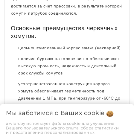
достигается за счет прессовки, в результате которой
хомут и патрубок соединяются.
Основные преимущества червячных
хомутов:
цельноштампованный корпус замка (несварной)
наличие буртика на голове винта обеспечивают
высокую прочность, надежность и длительный
срок службы хомутов
усовершенствованная конструкция корпуса
хомута обеспечивает герметичность под
давлением 1 МПа, при температуре от -60°С до
+120°С
Мы заботимся о Ваших
cookie
головка винта имеет комбинированный паз
«крест» и «прямой шлиц»>
arvion.by использует файлы cookie для улучшения
Вашего пользовательского опыта, сбора статистики
и представления персонализированных