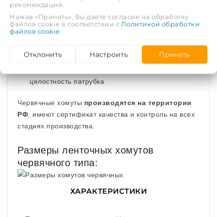
особая конструкция винта, благодаря которой
рекомендаций.
хомуты можно использовать неоднократно в
Нажав «Принять», Вы даете согласие на обработку
отличие от дешевых зарубежных аналогов
файлов cookie в соответствии с
Политикой обработки
файлов cookie
.
отбортованные края, благодаря которым
поверхность шланга не повреждается
Отклонить
Настроить
Принять
отсутствие прорезей в ленте гарантирует
целостность патрубка
Червячные хомуты
производятся на территории
РФ
, имеют сертификат качества и контроль на всех
стадиях производства.
Размеры ленточных хомутов
червячного типа:
ХАРАКТЕРИСТИКИ