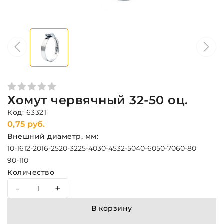
Хомут червячный 32-50 оц.
Код: 63321
0,75 руб.
Внешний диаметр, мм:
10-16
12-20
16-25
20-32
25-40
30-45
32-50
40-60
50-70
60-80
90-110
Количество
-
+
В корзину