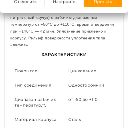
Отклонить
Настроить
Принять
Уплотнение изготовлено из NBR (бутадиен-
нитрильный каучук) с рабочим диапазоном
температур от −50°С до +110°С, время отвердения
при +140°С — 42 мин. Уплотнение приклеено к
корпусу. Рельеф поверхности уплотнения типа
«вафля».
ХАРАКТЕРИСТИКИ
Покрытие
Цинкование
Тип соединения
Односторонний
Диапазон рабочих
от -50 до +110
температур,°С
Материал корпуса
Сталь