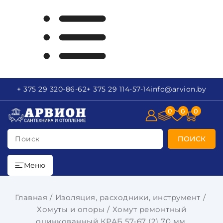
+ 375 29
320-86-62
+ 375 29
114-57-14
info
@arvion.by
0
0
0
Поиск
ПОИСК
Меню
Главная
Изоляция, расходники, инструмент
Хомуты и опоры
Хомут ремонтный
оцинкованный КРАБ 57-67 (2) 70 мм.