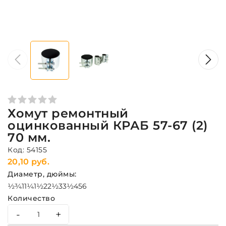
Хомут ремонтный
оцинкованный КРАБ 57-67 (2)
70 мм.
Код: 54155
20,10 руб.
Диаметр, дюймы:
½
¾
1
1¼
1½
2
2½
3
3½
4
5
6
Количество
-
+