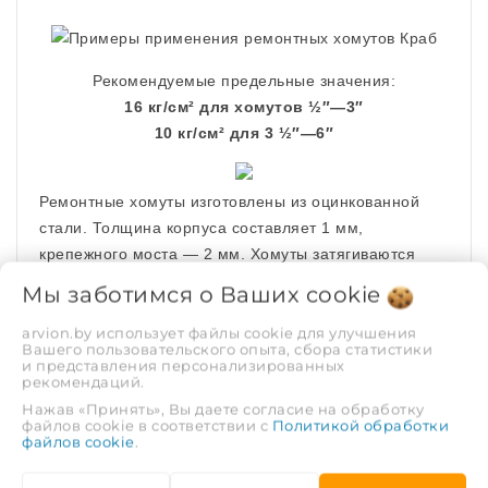
Рекомендуемые предельные значения:
16 кг/см² для хомутов ½″—3″
10 кг/см² для 3 ½″—6″
Ремонтные хомуты изготовлены из оцинкованной
стали. Толщина корпуса составляет 1 мм,
крепежного моста — 2 мм. Хомуты затягиваются
болтами и гайками М6 или М8. Крепежные
Мы заботимся о Ваших
cookie
элементы оцинкованы.
arvion.by использует файлы cookie для улучшения
Вашего пользовательского опыта, сбора статистики
и представления персонализированных
рекомендаций.
Нажав «Принять», Вы даете согласие на обработку
файлов cookie в соответствии с
Политикой обработки
Толщина уплотнительного слоя составляет 3 мм для
файлов cookie
.
хомутов размером ½″—3″ и 5 мм для размеров 3 ½″
—6″.