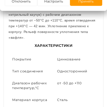
Отклонить
Настроить
Принять
Уплотнение изготовлено из NBR (бутадиен-
нитрильный каучук) с рабочим диапазоном
температур от −50°С до +110°С, время отвердения
при +140°С — 42 мин. Уплотнение приклеено к
корпусу. Рельеф поверхности уплотнения типа
«вафля».
ХАРАКТЕРИСТИКИ
Покрытие
Цинкование
Тип соединения
Односторонний
Диапазон рабочих
от -50 до +110
температур,°С
Материал корпуса
Сталь