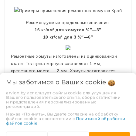
Рекомендуемые предельные значения:
16 кг/см² для хомутов ½″—3″
10 кг/см² для 3 ½″—6″
Ремонтные хомуты изготовлены из оцинкованной
стали. Толщина корпуса составляет 1 мм,
крепежного моста — 2 мм. Хомуты затягиваются
болтами и гайками М6 или М8. Крепежные
Мы заботимся о Ваших
cookie
элементы оцинкованы.
arvion.by использует файлы cookie для улучшения
Вашего пользовательского опыта, сбора статистики
и представления персонализированных
рекомендаций.
Нажав «Принять», Вы даете согласие на обработку
файлов cookie в соответствии с
Политикой обработки
Толщина уплотнительного слоя составляет 3 мм для
файлов cookie
.
хомутов размером ½″—3″ и 5 мм для размеров 3 ½″
—6″.