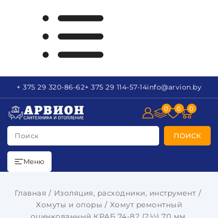
+ 375 29
320-86-62
+ 375 29
114-57-14
info
@arvion.by
0
0
0
Поиск
ПОИСК
Меню
Главная
Изоляция, расходники, инструмент
Хомуты и опоры
Хомут ремонтный
оцинкованный КРАБ 74-82 (2½) 70 мм.