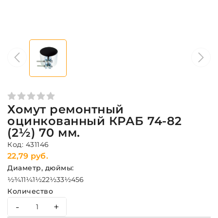
Хомут ремонтный
оцинкованный КРАБ 74-82
(2½) 70 мм.
Код: 431146
22,79 руб.
Диаметр, дюймы:
½
¾
1
1¼
1½
2
2½
3
3½
4
5
6
Количество
-
+