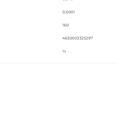
0,0001
160
4630003325297
½