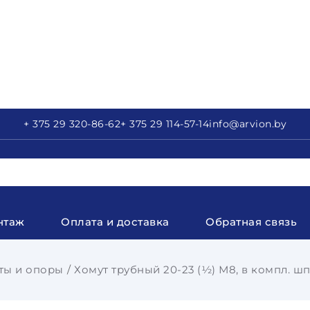
+ 375 29
320-86-62
+ 375 29
114-57-14
info
@arvion.by
нтаж
Оплата и доставка
Обратная связь
ты и опоры
Хомут трубный 20-23 (½) М8, в компл. ш