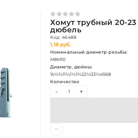
Хомут трубный 20-23 
дюбель
Код: 46488
1,18 руб.
Номинальный диаметр резьбы:
М8
М10
Диаметр, дюймы:
⅜
½
¾
1
1¼
1½
1¾
2
2½
3
3½
4
5
6
8
Количество
-
+