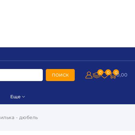
0
0
0
0,00
ПОИСК
Еще
пилька - дюбель