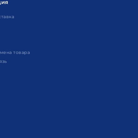
ция
ставка
амена товара
язь