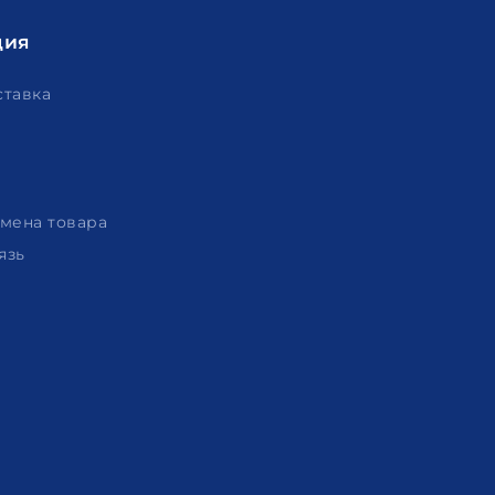
ция
ставка
амена товара
язь