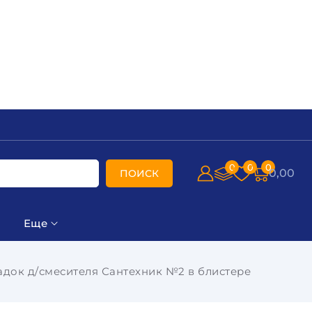
0
0
0
0,00
ПОИСК
Еще
адок д/смесителя Сантехник №2 в блистере