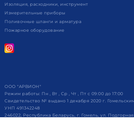
Изоляция, расходники, инструмент
Измерительные приборы
Поливочные шланги и арматура
Пожарное оборудование
ООО "АРВИОН"
Режим работы:
Пн , Вт , Ср , Чт , Пт c 09:00 до 17:00
Свидетельство № выдано 1 декабря 2020 г. Гомельск
УНП 491342248
246022, Республика Беларусь, г. Гомель, ул. Подгорная, 
Дата регистрации в Торговом реестре РБ: 07.10.2022
Рассмотрение обращений потребителей, телефон +375 (29)