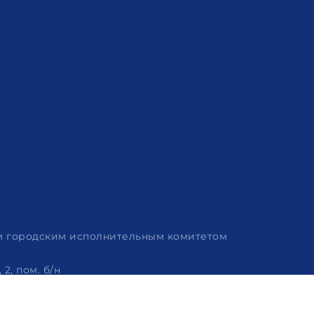
им городским исполнительным комитетом
2, пом. б/н
 320-86-62, +375 (29) 114-57-14, email: info@arvion.by