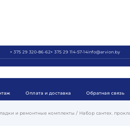
+ 375 29
320-86-62
+ 375 29
114-57-14
info
@arvion.by
нтаж
Оплата и доставка
Обратная связь
ладки и ремонтные комплекты
Набор сантех. прокл