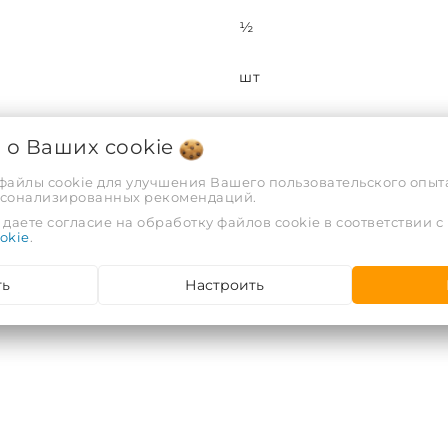
½
шт
0,007
я о Ваших
cookie
0,00001
 файлы cookie для улучшения Вашего пользовательского опыта
рсонализированных рекомендаций.
даете согласие на обработку файлов cookie в соответствии с
50
okie
.
4680006670610
ть
Настроить