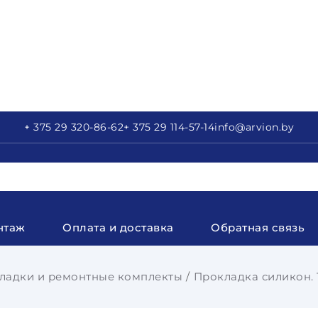
+ 375 29
320-86-62
+ 375 29
114-57-14
info
@arvion.by
нтаж
Оплата и доставка
Обратная связь
ладки и ремонтные комплекты
Прокладка силикон. 1