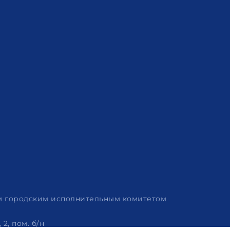
им городским исполнительным комитетом
2, пом. б/н