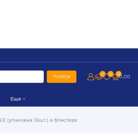
0
0
0
0,00
ПОИСК
Еще
/2 (упаковка 10шт.) в блистере