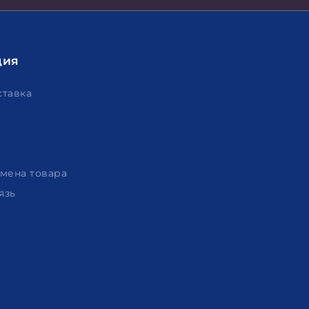
ция
ставка
амена товара
язь