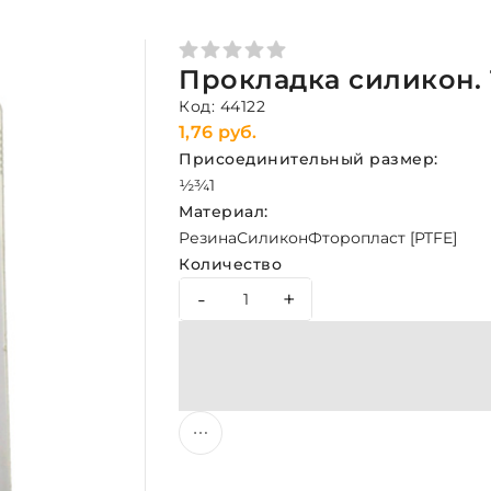
Прокладка силикон. 1
Код: 44122
1,76 руб.
Присоединительный размер:
½
¾
1
Материал:
Резина
Силикон
Фторопласт [PTFE]
Количество
-
+