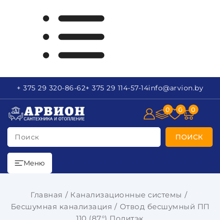
+ 375 29
320-86-62
+ 375 29
114-57-14
info
@arvion.by
0
0
0
Поиск
ПОИСК
Меню
Главная
Канализационные системы
Бесшумная канализация
Отвод бесшумный ПП
110 (87°) Политэк