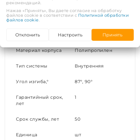
рекомендаций.
Цвет
Белый
Нажав «Принять», Вы даете согласие на обработку
файлов cookie в соответствии с
Политикой обработки
файлов cookie
.
Максимальная
80
температура
Отклонить
Настроить
Принять
рабочей среды, С°
Материал корпуса
Полипропилен
Тип системы
Внутренняя
Угол изгиба,°
87°, 90°
Гарантийный срок,
1
лет
Срок службы, лет
50
Единица
шт