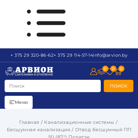
+ 375 29
320-86-62
+ 375 29
114-57-14
info
@arvion.by
0
0
0
Поиск
ПОИСК
Меню
Главная
Канализационные системы
Бесшумная канализация
Отвод бесшумный ПП
50 (87°) Политэк