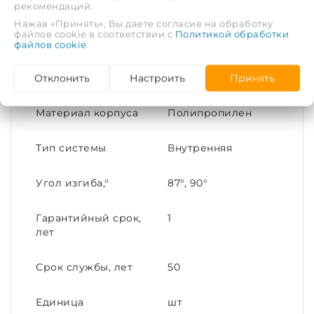
рекомендаций.
Цвет
Белый
Нажав «Принять», Вы даете согласие на обработку
файлов cookie в соответствии с
Политикой обработки
файлов cookie
.
Максимальная
80
температура
Отклонить
Настроить
Принять
рабочей среды, С°
Материал корпуса
Полипропилен
Тип системы
Внутренняя
Угол изгиба,°
87°, 90°
Гарантийный срок,
1
лет
Срок службы, лет
50
Единица
шт