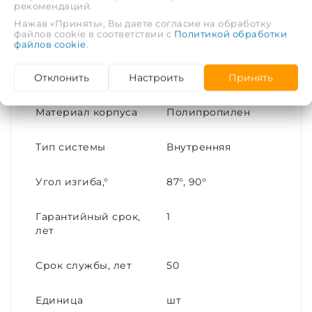
рекомендаций.
Цвет
Белый
Нажав «Принять», Вы даете согласие на обработку
файлов cookie в соответствии с
Политикой обработки
файлов cookie
.
Максимальная
80
температура
Отклонить
Настроить
Принять
рабочей среды, С°
Материал корпуса
Полипропилен
Тип системы
Внутренняя
Угол изгиба,°
87°, 90°
Гарантийный срок,
1
лет
Срок службы, лет
50
Единица
шт