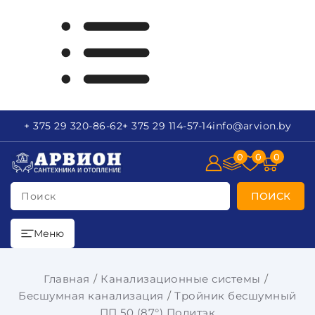
+ 375 29
320-86-62
+ 375 29
114-57-14
info
@arvion.by
0
0
0
Поиск
ПОИСК
Меню
Главная
Канализационные системы
Бесшумная канализация
Тройник бесшумный
ПП 50 (87°) Политэк