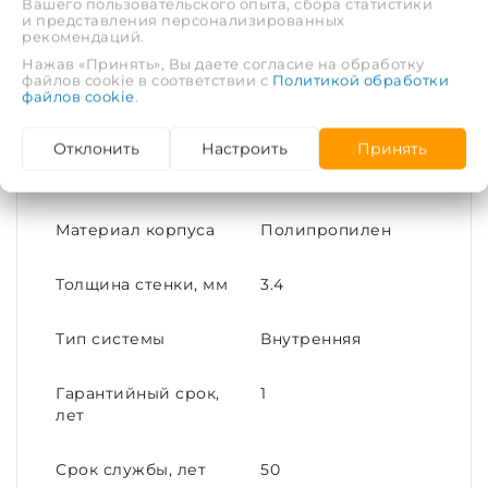
Вашего пользовательского опыта, сбора статистики
и представления персонализированных
Цвет
Белый
рекомендаций.
Нажав «Принять», Вы даете согласие на обработку
Длина, м
2
файлов cookie в соответствии с
Политикой обработки
файлов cookie
.
Максимальная
80
Отклонить
Настроить
Принять
температура
рабочей среды, С°
Материал корпуса
Полипропилен
Толщина стенки, мм
3.4
Тип системы
Внутренняя
Гарантийный срок,
1
лет
Срок службы, лет
50