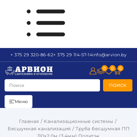
+ 375 29
320-86-62
+ 375 29
114-57-14
info
@arvion.by
0
0
0
Поиск
ПОИСК
Меню
Главная
Канализационные системы
Бесшумная канализация
Труба бесшумная ПП
110x2,0м (3,4мм) Политэк