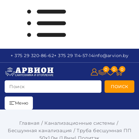
+ 375 29
320-86-62
+ 375 29
114-57-14
info
@arvion.by
0
0
0
Поиск
ПОИСК
Меню
Главная
Канализационные системы
Бесшумная канализация
Труба бесшумная ПП
50x1,0м (1,8мм) Политэк