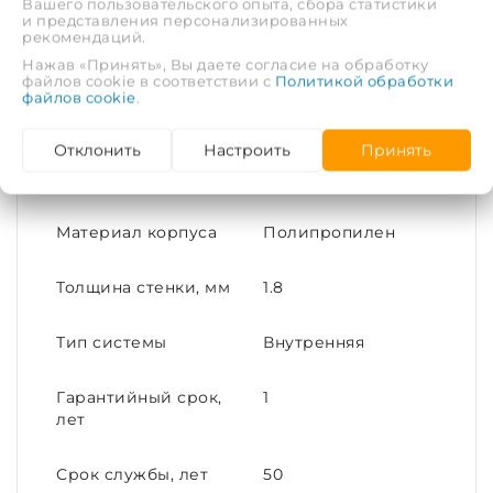
Вашего пользовательского опыта, сбора статистики
и представления персонализированных
Цвет
Белый
рекомендаций.
Нажав «Принять», Вы даете согласие на обработку
Длина, м
1
файлов cookie в соответствии с
Политикой обработки
файлов cookie
.
Максимальная
80
Отклонить
Настроить
Принять
температура
рабочей среды, С°
Материал корпуса
Полипропилен
Толщина стенки, мм
1.8
Тип системы
Внутренняя
Гарантийный срок,
1
лет
Срок службы, лет
50