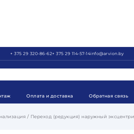
+ 375 29
320-86-62
+ 375 29
114-57-14
info
@arvion.by
нтаж
Оплата и доставка
Обратная связь
нализация
Переход (редукция) наружный эксцентри