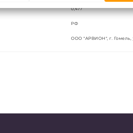
0,477
РФ
ООО "АРВИОН", г. Гомель, у