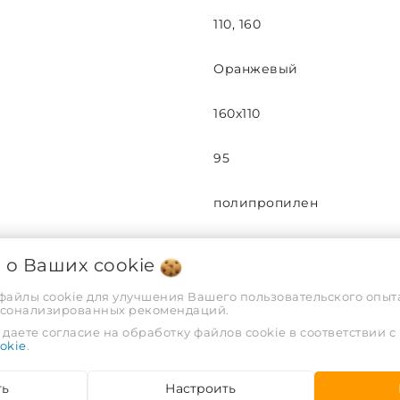
110, 160
Оранжевый
160х110
95
полипропилен
Наружная
я о Ваших
cookie
1
 файлы cookie для улучшения Вашего пользовательского опыта
рсонализированных рекомендаций.
даете согласие на обработку файлов cookie в соответствии с
50
okie
.
шт
ть
Настроить