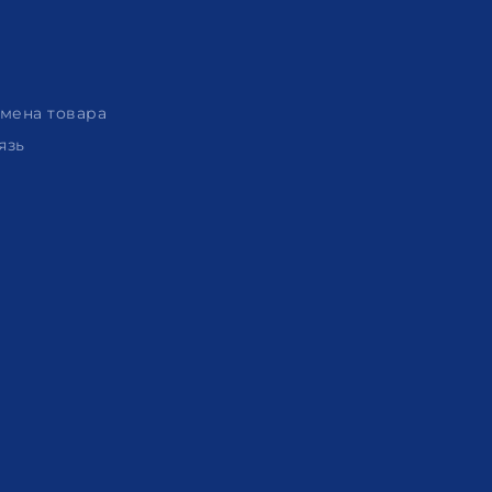
амена товара
язь