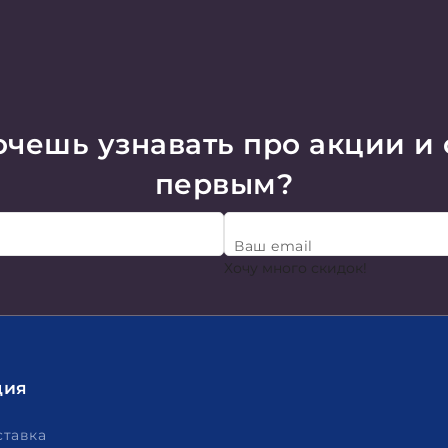
чешь узнавать про акции и
первым?
Ваш email
Хочу много скидок!
ция
ставка