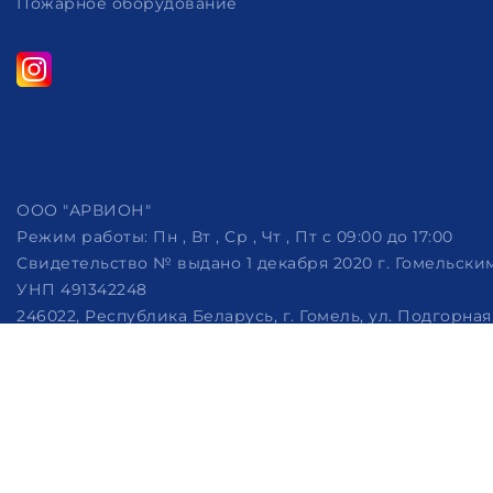
Пожарное оборудование
ООО "АРВИОН"
Режим работы:
Пн , Вт , Ср , Чт , Пт c 09:00 до 17:00
Свидетельство № выдано 1 декабря 2020 г. Гомельск
УНП 491342248
246022, Республика Беларусь, г. Гомель, ул. Подгорная, 
Дата регистрации в Торговом реестре РБ: 07.10.2022
Рассмотрение обращений потребителей, телефон +375 (29)
Настройка файлов cookie