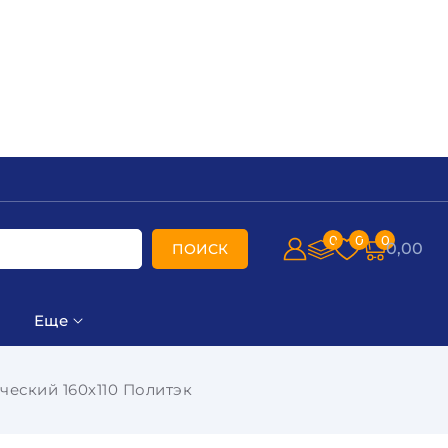
0
0
0
0,00
ПОИСК
Еще
ческий 160х110 Политэк