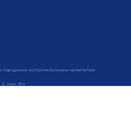
им городским исполнительным комитетом
2, пом. б/н
 320-86-62, +375 (29) 114-57-14, email: info@arvion.by