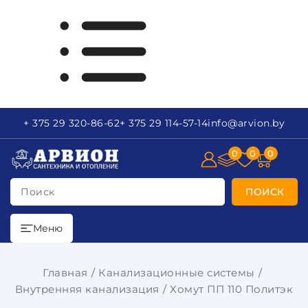
+ 375 29
320-86-62
+ 375 29
114-57-14
info
@arvion.by
0
0
0
Поиск
ПОИСК
Меню
Главная
Канализационные системы
Внутренняя канализация
Хомут ПП 110 Политэк