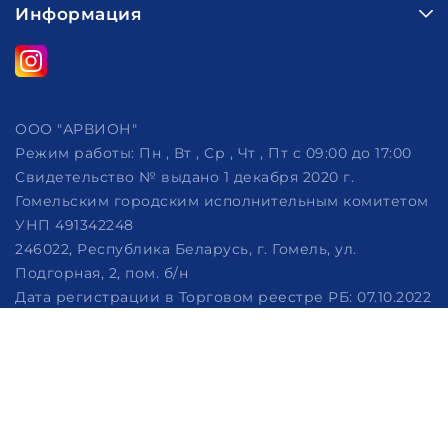
Информация
ООО "АРВИОН"
Режим работы:
Пн , Вт , Ср , Чт , Пт c 09:00 до 17:00
Свидетельство № выдано 1 декабря 2020 г.
Гомельским городским исполнительным комитетом
УНП 491342248
246022, Республика Беларусь, г. Гомель, ул.
Подгорная, 2, пом. б/н
Дата регистрации в Торговом реестре РБ: 07.10.2022
Рассмотрение обращений потребителей, телефон
+375 (29) 320-86-62, +375 (29) 114-57-14, email:
info@arvion.by
Настройка файлов cookie