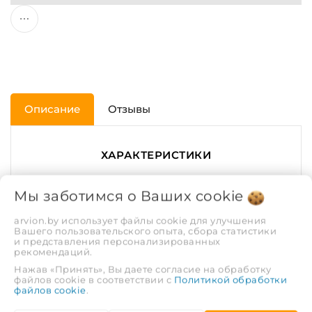
Описание
Отзывы
ХАРАКТЕРИСТИКИ
Мы заботимся о Ваших
cookie
Диаметр трубы, мм.
110
arvion.by использует файлы cookie для улучшения
Цвет
Серый
Вашего пользовательского опыта, сбора статистики
и представления персонализированных
рекомендаций.
Максимальная
95
Нажав «Принять», Вы даете согласие на обработку
температура
файлов cookie в соответствии с
Политикой обработки
файлов cookie
.
рабочей среды, С°