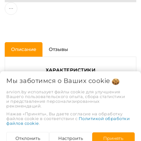
Описание
Отзывы
ХАРАКТЕРИСТИКИ
Мы заботимся о Ваших
cookie
Диаметр условный
110
arvion.by использует файлы cookie для улучшения
(DN)
Вашего пользовательского опыта, сбора статистики
и представления персонализированных
рекомендаций.
Диаметр трубы, мм.
110
Нажав «Принять», Вы даете согласие на обработку
файлов cookie в соответствии с
Политикой обработки
файлов cookie
.
Максимальная
95
температура
Отклонить
Настроить
Принять
рабочей среды, С°