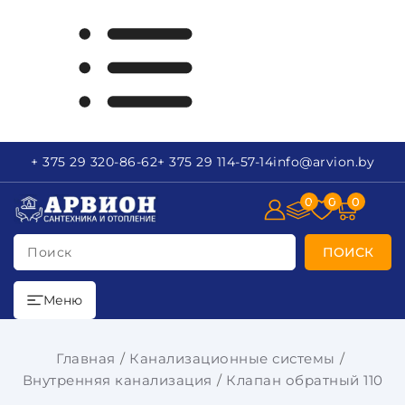
+ 375 29
320-86-62
+ 375 29
114-57-14
info
@arvion.by
0
0
0
Поиск
ПОИСК
Меню
Главная
Канализационные системы
Внутренняя канализация
Клапан обратный 110