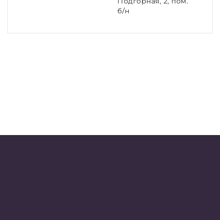
Подгорная, 2, пом.
б/н