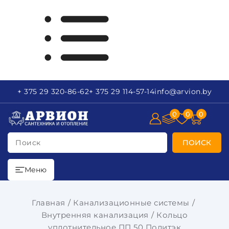
+ 375 29
320-86-62
+ 375 29
114-57-14
info
@arvion.by
0
0
0
Поиск
ПОИСК
Меню
Главная
Канализационные системы
Внутренняя канализация
Кольцо
уплотнительное ПП 50 Политэк