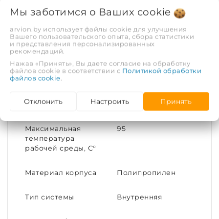
сторону. Это особенно востребовано при
Мы заботимся о Ваших
cookie
монтаже сложных трубопроводных систем и
при необходимости обогнуть угол или
arvion.by использует файлы cookie для улучшения
архитектурный выступ.
Вашего пользовательского опыта, сбора статистики
и представления персонализированных
рекомендаций.
ХАРАКТЕРИСТИКИ
Нажав «Принять», Вы даете согласие на обработку
файлов cookie в соответствии с
Политикой обработки
файлов cookie
.
Диаметр трубы, мм.
50
Отклонить
Настроить
Принять
Цвет
Серый
Максимальная
95
температура
рабочей среды, С°
Материал корпуса
Полипропилен
Тип системы
Внутренняя