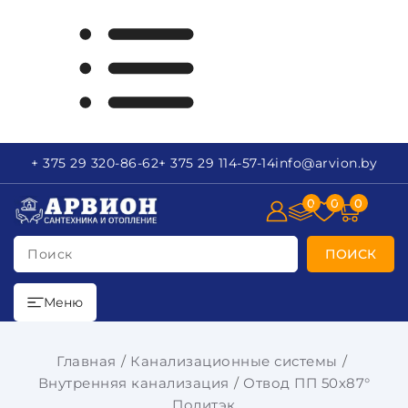
+ 375 29
320-86-62
+ 375 29
114-57-14
info
@arvion.by
0
0
0
Поиск
ПОИСК
Меню
Главная
Канализационные системы
Внутренняя канализация
Отвод ПП 50х87°
Политэк