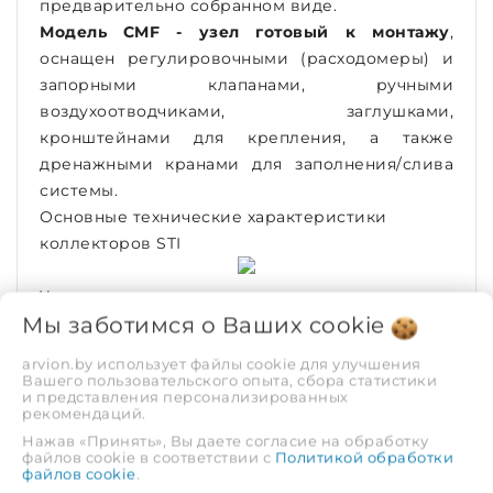
предварительно собранном виде.
Модель СMF - узел готовый к монтажу
,
оснащен регулировочными (расходомеры) и
запорными клапанами, ручными
воздухоотводчиками, заглушками,
кронштейнами для крепления, а также
дренажными кранами для заполнения/слива
системы.
Основные технические характеристики
коллекторов STI
Чертеж и размеры модельного ряда
Мы заботимся о Ваших
cookie
коллекторов
arvion.by использует файлы cookie для улучшения
Комплект поставки коллекторной группы
Вашего пользовательского опыта, сбора статистики
и представления персонализированных
рекомендаций.
ХАРАКТЕРИСТИКИ
Нажав «Принять», Вы даете согласие на обработку
файлов cookie в соответствии с
Политикой обработки
файлов cookie
.