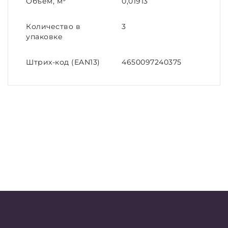
Объем, м³
0,01913
Количество в
3
упаковке
Штрих-код (EAN13)
4650097240375