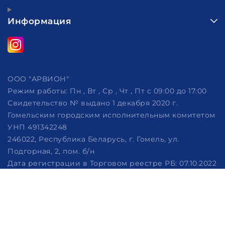
Информация
ООО "АРВИОН"
Режим работы:
Пн , Вт , Ср , Чт , Пт c 09:00 до 17:00
Свидетельство № выдано 1 декабря 2020 г.
Гомельским городским исполнительным комитетом
УНП 491342248
246022, Республика Беларусь, г. Гомель, ул.
Подгорная, 2, пом. б/н
Дата регистрации в Торговом реестре РБ: 07.10.2022
Рассмотрение обращений потребителей, телефон
+375 (29) 320-86-62, +375 (29) 114-57-14, email:
info@arvion.by
Настройка файлов cookie