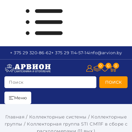
+ 375 29
320-86-62
+ 375 29
114-57-14
info
@arvion.by
0
0
0
Поиск
ПОИСК
Меню
Главная
Коллекторные системы
Коллекторные
группы
Коллекторная группа STI СМ11F в сборе с
расходомерами (11 вых.)