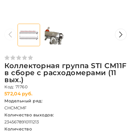
Коллекторная группа STI СМ11F
в сборе с расходомерами (11
вых.)
Код: 71760
572,04 руб.
Модельный ряд:
CH
CM
CMF
Количество выходов:
2
3
4
5
6
7
8
9
10
11
12
13
Количество